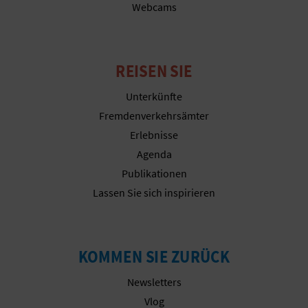
Webcams
N
D
REISEN SIE
A
Unterkünfte
Fremdenverkehrsämter
V
Erlebnisse
Agenda
L
Publikationen
O
Lassen Sie sich inspirieren
G
KOMMEN SIE ZURÜCK
B
Newsletters
E
Vlog