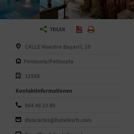
E
N
S
TEILEN
I
CALLE Maestro Bayarri, 10
E
Peníscola/Peñíscola
R
12598
E
Kontaktinformationen
I
964 48 23 80
S
E
doncarlos@hotelesrh.com
N