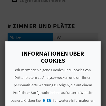
Zugriff auf das Internet
S
I
# ZIMMER UND PLÄTZE
E
Plätze
188
K
Zimmer
91
insgesamt
O
INFORMATIONEN ÜBER
4
Doppelzimmer mit
COOKIES
M
Wohnzimmer
Wir verwenden eigene Cookies und Cookies von
M
1
Suiten
Drittanbietern zu Analysezwecken und um Ihnen
E
5
Suiten
personalisierte Werbung zu zeigen, die auf einem
N
Profil Ihrer Surfgewohnheiten auf unserer Website
# UNTERLAGEN
S
basiert. Klicken Sie
HIER
für weitere Informationen.