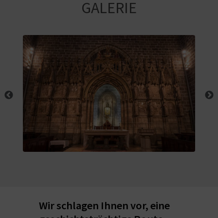
E
GALERIE
N
S
I
E
R
E
I
S
E
Wir schlagen Ihnen vor, eine
N