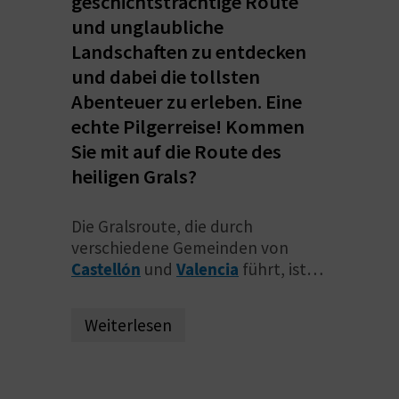
geschichtsträchtige Route
S
und unglaubliche
Landschaften zu entdecken
I
und dabei die tollsten
E
Abenteuer zu erleben. Eine
echte Pilgerreise! Kommen
Sie mit auf die Route des
K
heiligen Grals?
O
Die Gralsroute, die durch
M
verschiedene Gemeinden von
M
Castellón
und
Valencia
führt, ist
ideal für alle, die gerne
Routen,
E
Wege und Pfade
zu Fuß erkunden,
Weiterlesen
genauso wie für
Radfahrer
, die
N
gerne durch Naturlandschaften
S
fahren. Abgesehen davon handelt
es sich hierbei auch um ein