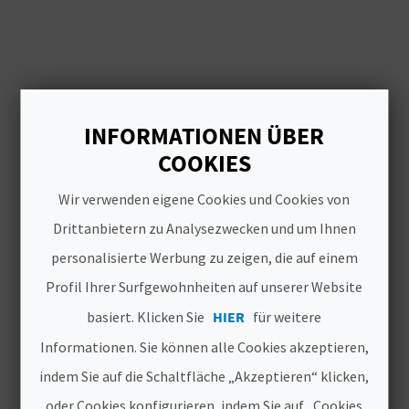
I
religiöses Tourismusangebot, das
alte Geschichten über die
E
Pilgerfahrt zu
einem der
Z
wichtigsten Relikte des
Christentums
erzählt. Wir verraten
U
LASSEN SIE SICH
Ihnen, was Sie wissen müssen, um
INFORMATIONEN ÜBER
sich auf diese besondere Reise
INSPIRIEREN
R
COOKIES
vorzubereiten!
Ü
Wir verwenden eigene Cookies und Cookies von
C
Drittanbietern zu Analysezwecken und um Ihnen
personalisierte Werbung zu zeigen, die auf einem
K
Profil Ihrer Surfgewohnheiten auf unserer Website
basiert. Klicken Sie
HIER
für weitere
A
Informationen. Sie können alle Cookies akzeptieren,
G
indem Sie auf die Schaltfläche „Akzeptieren“ klicken,
E
oder Cookies konfigurieren, indem Sie auf „Cookies