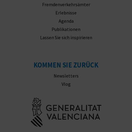
N
Fremdenverkehrsämter
Erlebnisse
F
Agenda
U
Publikationen
SS
Lassen Sie sich inspirieren
A
B
KOMMEN SIE ZURÜCK
D
Newsletters
Vlog
R
U
Besuchen Sie
C
K