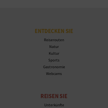
R
E
C
ENTDECKEN SIE
H
Reiserouten
N
Natur
E
Kultur
Sports
D
Gastronomie
E
Webcams
I
N
REISEN SIE
E
Unterkünfte