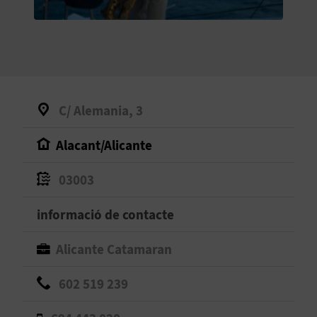
O
R
N
A
C/ Alemania, 3
Alacant/Alicante
A
G
03003
E
informació de contacte
N
Alicante Catamaran
D
602 519 239
A