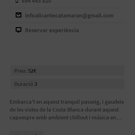
694 443 820
B
infoalicantecatamaran@gmail.com
L
Reservar experiència
O
G
E
Preu:
52€
N
V
Duració
3
Í
Embarca't en aquest tranquil passeig, i gaudeix
D
de les vistes de la Costa Blanca durant aquest
capvespre amb ambient chillout i música en
E
viu.
O