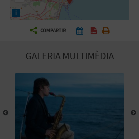
E
i
I
X
COMPARTIR
V
GALERIA MULTIMÈDIA
I
A
T
J
A
T