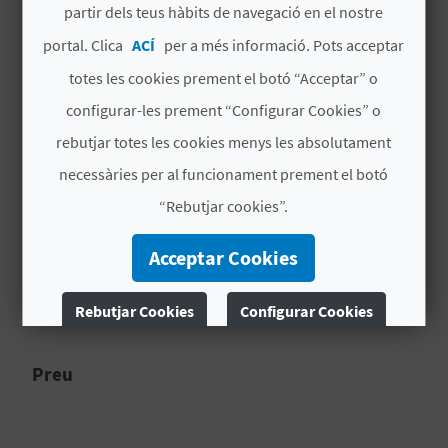
R
partir dels teus hàbits de navegació en el nostre
Material de tub respirador
E
portal. Clica
ACÍ
per a més informació. Pots acceptar
# ALTRES SERVEIS
totes les cookies prement el botó “Acceptar” o
G
configurar-les prement “Configurar Cookies” o
I
10 €
rebutjar totes les cookies menys les absolutament
S
necessàries per al funcionament prement el botó
MÉS INFORMACIÓ
T
“Rebutjar cookies”.
Horari
R
Acceptar Cookies
17:15h per a fer el check in
E
17:30h inici de l'activitat
Rebutjar Cookies
Configurar Cookies
Duració: 45 minuts
E
M
Més informació
Preu
P
R