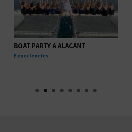
BOAT PARTY A ALACANT
C
C
Experiències
E