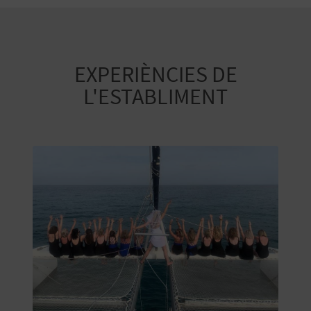
E
S
EXPERIÈNCIES DE
A
L'ESTABLIMENT
R
I
A
L