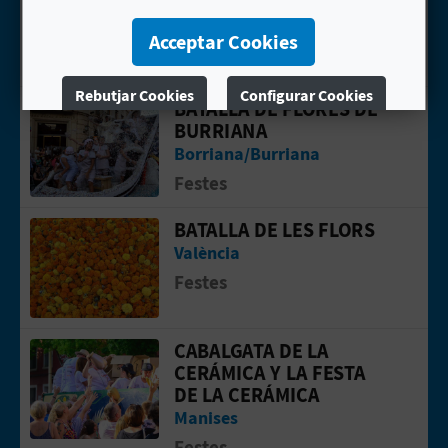
R
Morella
E
Festes
Acceptar Cookies
G
Rebutjar Cookies
Configurar Cookies
BATALLA DE FLORES DE
Anar a la web deBATALLA DE FLORES
I
BURRIANA
Més informació
Borriana/Burriana
S
Festes
T
BATALLA DE LES FLORS
Anar a la web deBatalla de les Flors
R
València
E
Festes
E
CABALGATA DE LA
Anar a la web deCABALGATA DE LA CE
M
CERÁMICA Y LA FESTA
DE LA CERÁMICA
P
Manises
R
Festes