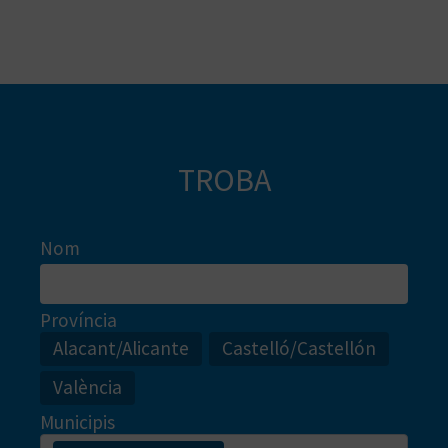
emotivitat
.
B
L
O
G
TROBA
E
N
Nom
V
Í
Província
Alacant/Alicante
Castelló/Castellón
D
València
E
Municipis
O