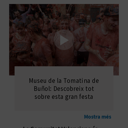
E
I
X
V
I
A
T
Museu de la Tomatina de
Buñol: Descobreix tot
J
sobre esta gran festa
A
Mostra més
T