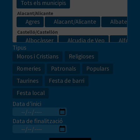
C
A
L
Tipus
Moros i Cristians
Religioses
C
Romeries
Patronals
Populars
U
Taurines
Festa de barri
L
Festa local
A
Data d'inici
L
A
Data de finalització
T