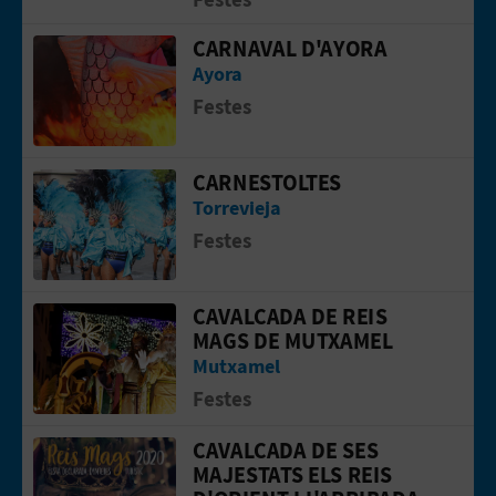
E
CARNAVAL D'AYORA
Anar a la web deCARNAVAL D'AYORA
Ayora
S
Festes
A
R
CARNESTOLTES
Anar a la web deCARNESTOLTES
Torrevieja
I
Festes
A
L
CAVALCADA DE REIS
Anar a la web deCAVALCADA DE REIS
MAGS DE MUTXAMEL
Mutxamel
Festes
CAVALCADA DE SES
Anar a la web deCAVALCADA DE SES M
MAJESTATS ELS REIS