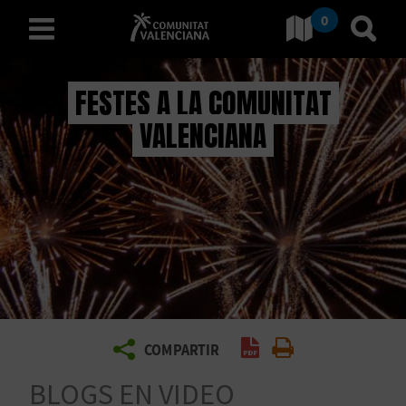
0
Ves a Comunitat Valencia
Anar 
valencià
FESTES A LA COMUNITAT
VALENCIANA
D
E
S
C
O
B
Generar PDF
Imprimir
COMPARTIR
R
BLOGS EN VIDEO