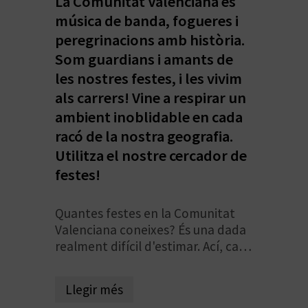
La Comunitat Valenciana és
O
música de banda, fogueres i
peregrinacions amb història.
R
Som guardians i amants de
N
les nostres festes, i les vivim
A
als carrers! Vine a respirar un
ambient inoblidable en cada
racó de la nostra geografia.
A
Utilitza el nostre cercador de
festes!
G
E
Quantes festes en la Comunitat
N
Valenciana coneixes? És una dada
realment difícil d'estimar. Ací, cada
D
xicotet racó de
Castelló
,
València
i
Alacant
ix al carrer a celebrar, amb
A
Llegir més
música, tradició, gastronomia i