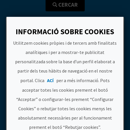
E
CERCAR
U
Veure resultats en
Descarregar
A
INFORMACIÓ SOBRE COOKIES
mapa
PDF
P
Utilitzem cookies pròpies i de tercers amb finalitats
E
1
2
3
4
analítiques i per a mostrar-te publicitat
personalitzada sobre la base d’un perfil elaborat a
T
partir dels teus hàbits de navegació en el nostre
ACTO DEL
Anar a la web deACTO DEL DESEMBA
J
DESEMBARCO DE
portal. Clica
ACÍ
per a més informació. Pots
SANTA MARÍA
A
acceptar totes les cookies prement el botó
MAGDALENA A
D
MONCOFA
“Acceptar” o configurar-les prement “Configurar
Moncofa
A
Cookies” o rebutjar totes les cookies menys les
Festes
absolutament necessàries per al funcionament
ANUNCI I EL SEXENNI
Anar a la web deAnunci i el Sexenni
prement el botó “Rebutjar cookies”.