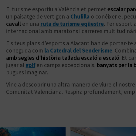
El turisme esportiu a València et permet
escalar par
un paisatge de vertigen a
Chulilla
o conéixer el pecu
cavall
en una
ruta de turisme eqüestre
. Fer esport
internacional amb maratons i carreres multitudinàri
Els teus plans d'esports a Alacant han de portar-te
coneguda com
la Catedral del Senderisme
. Combina
amb segles d'història tallada escaló a escaló
. Et c
jugar al
golf
en camps excepcionals,
banyats per la 
pugues imaginar.
Vine a descobrir una altra manera de viure el nostre t
Comunitat Valenciana. Respira profundament, empr