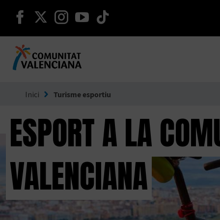
seguir en facebook
seguir en twitter
seguir en instagram
seguir en youtube
seguir en tiktok
Ves a Comunitat Valenciana
Inici
Turisme esportiu
ESPORT A LA COM
VALENCIANA