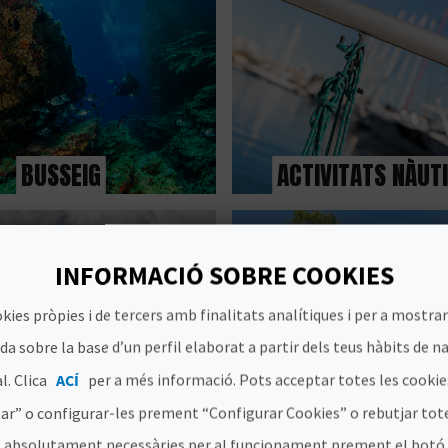
BUSSEIG
ACTIVITATS NÀUT
INFORMACIÓ SOBRE COOKIES
kies pròpies i de tercers amb finalitats analítiques i per a mostrar
a sobre la base d’un perfil elaborat a partir dels teus hàbits de n
l. Clica
ACÍ
per a més informació. Pots acceptar totes les cooki
SENDERISME
TURISME EQÜES
ar” o configurar-les prement “Configurar Cookies” o rebutjar tote
 absolutament necessàries per al funcionament prement el botó