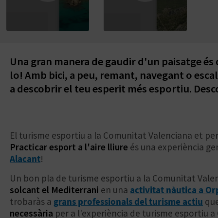
Una gran manera de gaudir d'un paisatge és d
lo! Amb bici, a peu, remant, navegant o esca
a descobrir el teu esperit més esportiu. Desco
El turisme esportiu a la Comunitat Valenciana et p
Practicar esport a l'aire lliure
és una experiència gen
Alacant
!
Un bon pla de turisme esportiu a la Comunitat Valen
solcant el Mediterrani
en una
activitat nàutica a O
trobaràs a
grans professionals del turisme actiu
que
necessària
per a l'experiència de turisme esportiu a 