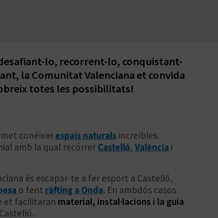
esafiant-lo, recorrent-lo, conquistant-
lant, la Comunitat Valenciana et convida
breix totes les possibilitats!
ermet conéixer
espais naturals
increïbles.
ial amb la qual recórrer
Castelló
,
València
i
ciana és escapar-te a fer esport a Castelló,
rpesa
o fent
ràfting a Onda
. En ambdós casos
 et facilitaran
material, instal·lacions i la guia
Castelló.