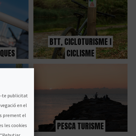
BTT, CICLOTURISME I
IQUES
CICLISME
-te publicitat
avegació en el
es prement el
TRE
PESCA TURISME
s les cookies
 “Rebutjar