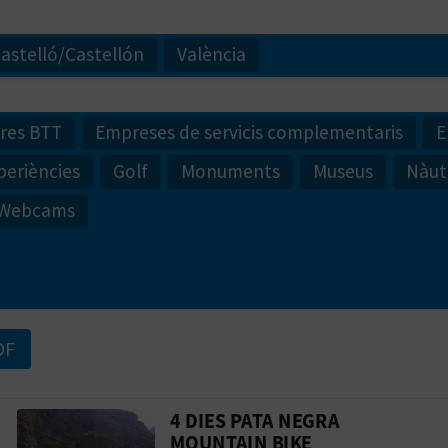
astelló/Castellón
València
res BTT
Empreses de servicis complementaris
E
periències
Golf
Monuments
Museus
Nàut
Webcams
DF
4 DIES PATA NEGRA
 en moto València-Dénia: gastronomia i mú
Anar a la web de4 dies pata negra mou
MOUNTAIN BIKE