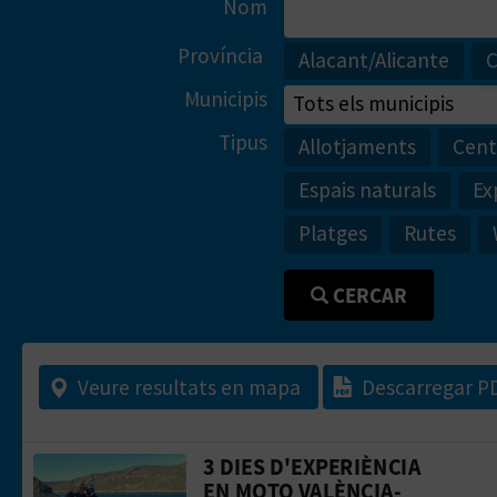
Nom
Província
Alacant/Alicante
C
Municipis
Tipus
Allotjaments
Cent
Espais naturals
Ex
Platges
Rutes
CERCAR
Veure resultats en mapa
Descarregar P
3 DIES D'EXPERIÈNCIA
Anar a la web de3 dies d'experiència
EN MOTO VALÈNCIA-