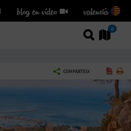
blog en vídeo
blog en vídeo
valencià
0
Usar el
An
Gener
Im
COMPARTEIX