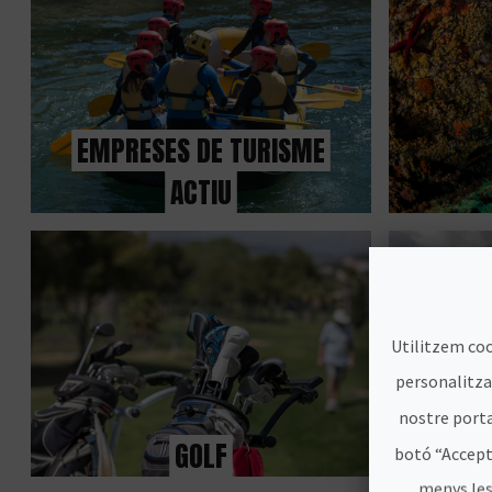
EMPRESES DE TURISME
ACTIU
Utilitzem coo
personalitzad
nostre porta
GOLF
botó “Accept
menys les