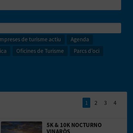
mpreses de turisme actiu
Agenda
ica
Oficines de Turisme
Parcs d'oci
1
2
3
4
5K & 10K NOCTURNO
sica
ntain bike
Anar a la web de5k & 10k nocturno Vina
VINARÒS