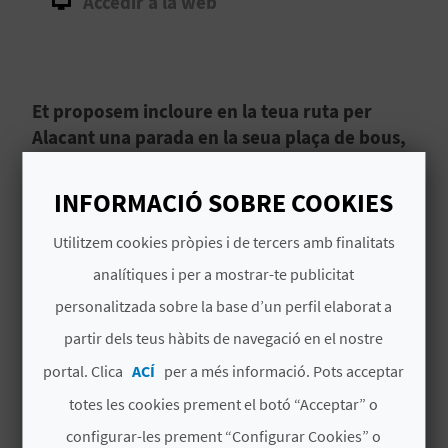
Accedir a la web
B
L
Et proposem incloure en la teua ruta per
O
Alacant una parada en la seua plaça de bous,
G
on assistir a diferents espectacles i fer
entretinguts tours.
E
INFORMACIÓ SOBRE COOKIES
N
La Plaza de Toros, Plaça de Bous d'
Alacant
, pot
Utilitzem cookies pròpies i de tercers amb finalitats
ser una parada molt interessant
en el teu
analítiques i per a mostrar-te publicitat
V
itinerari per la ciutat
. Si vols conéixer de prop
personalitzada sobre la base d’un perfil elaborat a
la tradició de la tauromàquia, sens dubte ací
Í
partir dels teus hàbits de navegació en el nostre
trobaràs molta informació!
Llegir més
D
portal. Clica
ACÍ
per a més informació. Pots acceptar
E
totes les cookies prement el botó “Acceptar” o
configurar-les prement “Configurar Cookies” o
O