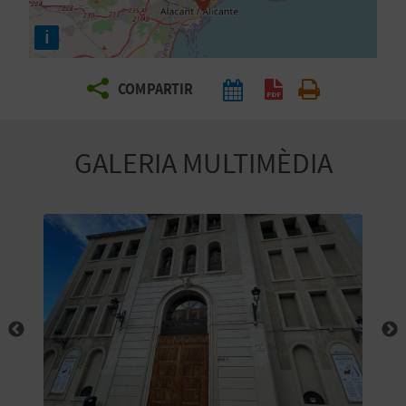
E
i
I
X
COMPARTIR
V
GALERIA MULTIMÈDIA
I
A
T
J
A
T