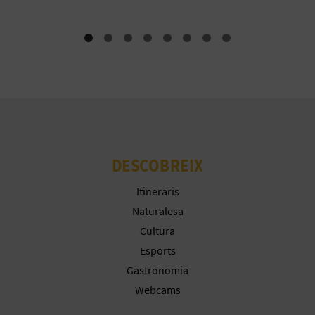
E
U
A
P
E
T
DESCOBREIX
J
Itineraris
A
Naturalesa
Cultura
D
Esports
A
Gastronomia
Webcams