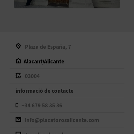
O
R
N
A
Plaza de España, 7
Alacant/Alicante
A
G
03004
E
informació de contacte
N
+34 679 58 35 36
D
info@plazatorosalicante.com
A