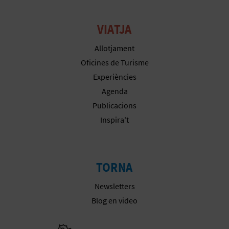
R
E
VIATJA
G
Allotjament
I
Oficines de Turisme
Experiències
S
Agenda
T
Publicacions
Inspira't
R
E
E
TORNA
M
Newsletters
Blog en video
P
R