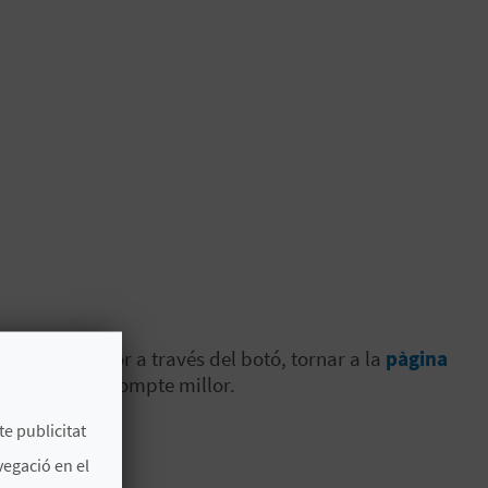
pàgina anterior a través del botó, tornar a la
pàgina
-ho com més prompte millor.
te publicitat
vegació en el