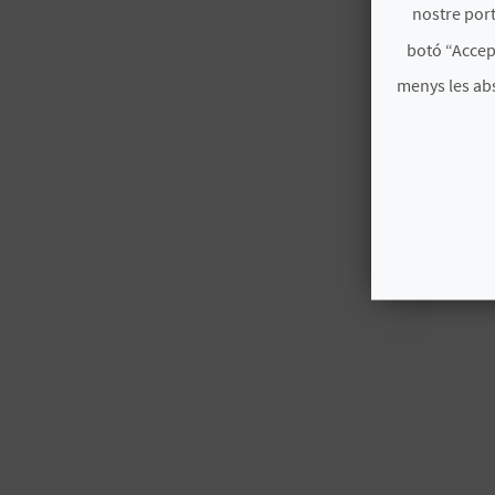
nostre port
botó “Accep
menys les ab