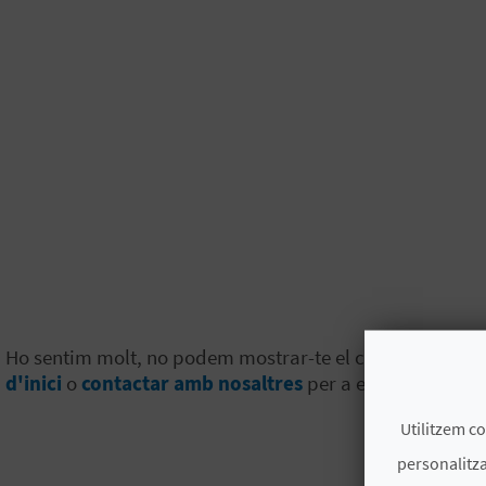
Ho sentim molt, no podem mostrar-te el contingut que has
d'inici
o
contactar amb nosaltres
per a explicar-nos e
Utilitzem co
personalitza