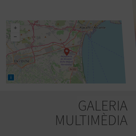
+
−
i
GALERIA
MULTIMÈDIA