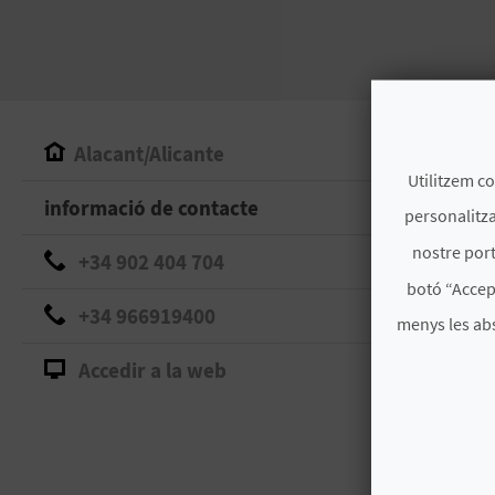
Alacant/Alicante
Utilitzem co
informació de contacte
personalitza
nostre port
+34 902 404 704
botó “Accep
+34 966919400
menys les ab
Accedir a la web