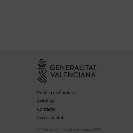
Anar a la web 
Política de Cookies
Avís legal
Contacte
Accessibilitat
© Turisme Comunitat Valenciana, 2026.