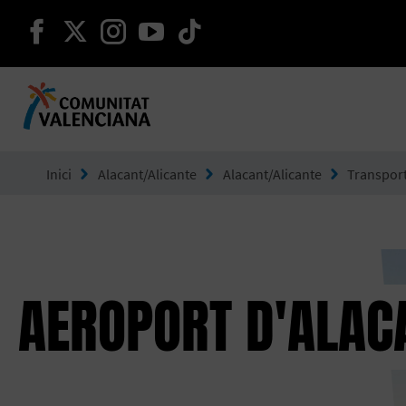
seguir en facebook
seguir en twitter
seguir en instagram
seguir en youtube
seguir en tiktok
Ves a Comunitat Valenciana
Inici
Alacant/Alicante
Alacant/Alicante
Transpor
AEROPORT D'ALAC