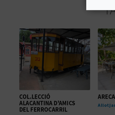
T
ARECA
TOURI
AEROP
Allotjaments
ALICA