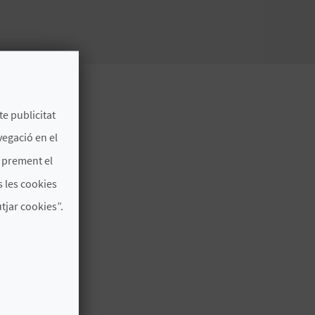
te publicitat
vegació en el
s prement el
 les cookies
jar cookies”.