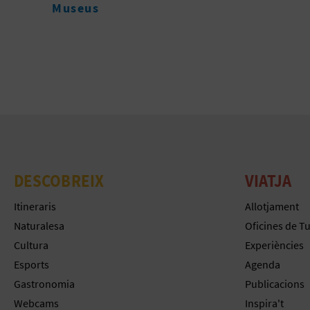
Oficin
DESCOBREIX
VIATJA
Itineraris
Allotjament
Naturalesa
Oficines de T
Cultura
Experiències
Esports
Agenda
Gastronomia
Publicacions
Webcams
Inspira't