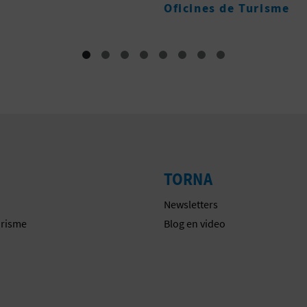
es de Turisme
TORNA
Newsletters
urisme
Blog en video