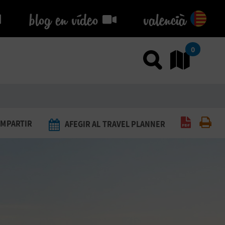
blog en vídeo
blog en vídeo
valencià
0
Usar el
An
Generar 
Imp
MPARTIR
AFEGIR AL TRAVEL PLANNER