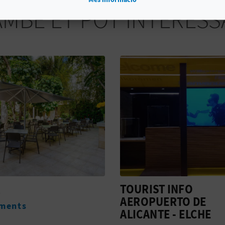
AMBÉ ET POT INTERESS
ST INFO
DURA
UERTO DE
Allotjaments
NTE - ELCHE