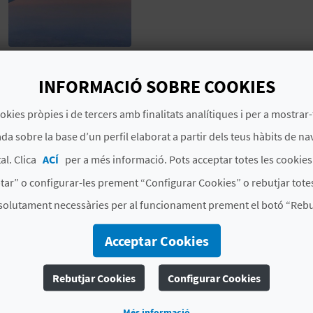
INFORMACIÓ SOBRE COOKIES
Aeropuert d'Alacant-Elx
okies pròpies i de tercers amb finalitats analítiques i per a mostrar-
03071 L'Altet (Alicante)
da sobre la base d’un perfil elaborat a partir dels teus hàbits de na
al. Clica
ACÍ
per a més informació. Pots acceptar totes les cookie
tar” o configurar-les prement “Configurar Cookies” o rebutjar totes
solutament necessàries per al funcionament prement el botó “Rebut
Acceptar Cookies
Rebutjar Cookies
Configurar Cookies
Més informació