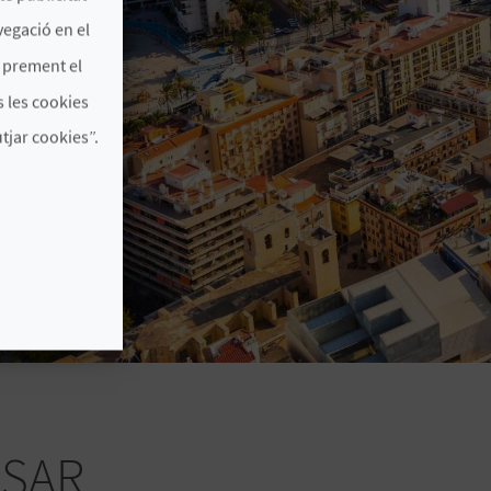
vegació en el
s prement el
 les cookies
jar cookies”.
ESAR