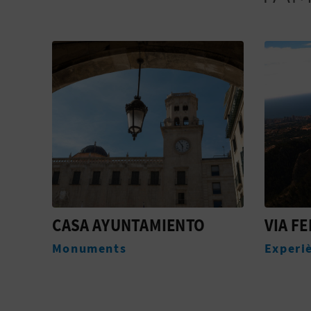
N
CASA AYUNTAMIENTO
VIA F
Monuments
Experi