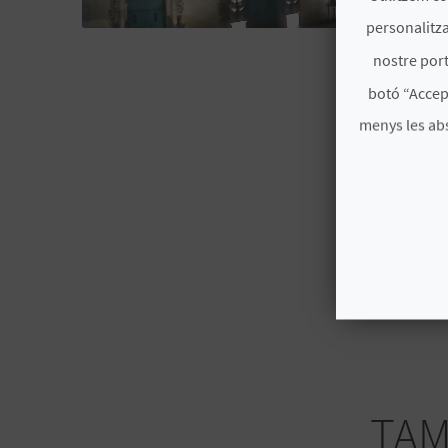
personalitza
ALACANT/
nostre port
botó “Accep
menys les ab
TAM