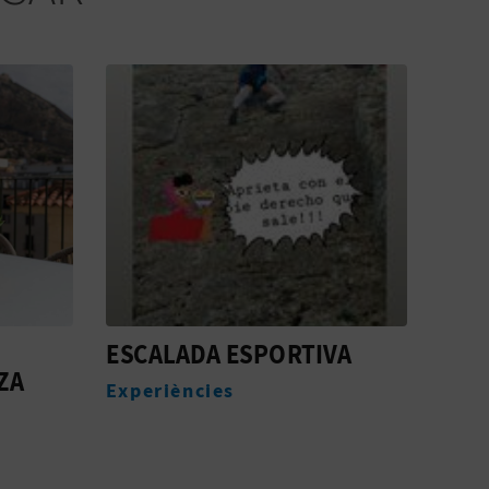
ESCALADA ESPORTIVA
REA
ZA
DE 
Experiències
Nàut