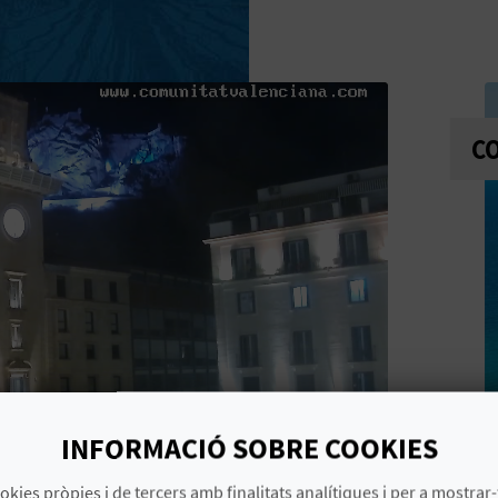
CO
INFORMACIÓ SOBRE COOKIES
okies pròpies i de tercers amb finalitats analítiques i per a mostrar-