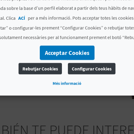
da sobre la base d’un perfil elaborat a partir dels teus hàbits de na
ALICANTE
al. Clica
ACÍ
per a més informació. Pots acceptar totes les cookie
tar” o configurar-les prement “Configurar Cookies” o rebutjar totes
solutament necessàries per al funcionament prement el botó “Rebut
Acceptar Cookies
Rebutjar Cookies
Configurar Cookies
Més informació
BIÉN TE PUEDE INTER