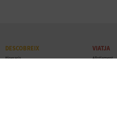
DESCOBREIX
VIATJA
Itineraris
Allotjament
Naturalesa
Oficines de T
Cultura
Experiències
Esports
Agenda
Gastronomia
Publicacions
Webcams
Inspira't