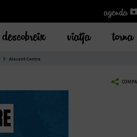
agenda
agenda
descobreix
viatja
torna
s
Alacant Centre
COMPA
RE