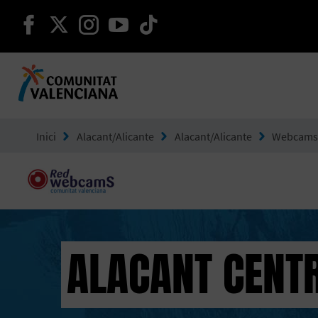
seguir en facebook
seguir en twitter
seguir en instagram
seguir en youtube
seguir en tiktok
Ves a Comunitat Valenciana
Inici
Alacant/Alicante
Alacant/Alicante
Webcam
ALACANT CENT