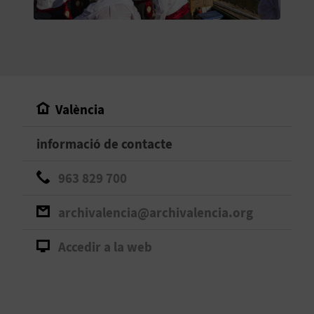
O
R
N
A
València
informació de contacte
A
G
963 829 700
E
archivalencia@archivalencia.org
N
Accedir a la web
D
A