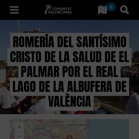
0
Ves a Comunitat Valencian
Anar 
valencià
ROMERÍA DEL SANTÍSIMO
CRISTO DE LA SALUD DE EL
D
E
PALMAR POR EL REAL
S
LAGO DE LA ALBUFERA DE
C
VALÈNCIA
O
B
+
R
−