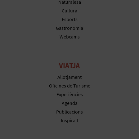
R
Naturalesa
Cultura
E
Esports
G
Gastronomia
Webcams
I
S
T
VIATJA
R
Allotjament
Oficines de Turisme
E
Experiències
E
Agenda
M
Publicacions
Inspira't
P
R