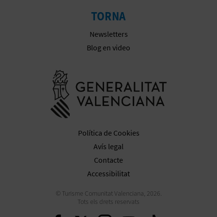
TORNA
E
Newsletters
S
Blog en video
A
R
Anar a la we
I
A
L
Política de Cookies
Avís legal
Contacte
Accessibilitat
© Turisme Comunitat Valenciana, 2026.
Tots els drets reservats