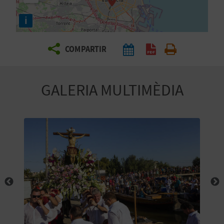
E
i
I
X
COMPARTIR
V
GALERIA MULTIMÈDIA
I
A
T
J
A
T