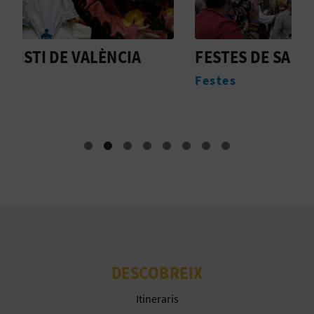
E
U
FESTES DE SANT BULT
S
A
Festes
F
P
E
T
J
A
D
A
DESCOBREIX
Itineraris