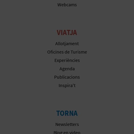
R
Webcams
E
G
VIATJA
I
Allotjament
S
Oficines de Turisme
T
Experiències
Agenda
R
Publicacions
E
Inspira't
E
M
TORNA
P
Newsletters
R
Blog en video