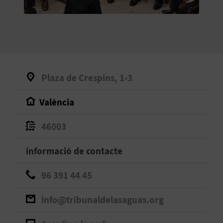
O
R
N
A
Plaza de Crespins, 1-3
València
A
G
46003
E
informació de contacte
N
96 391 44 45
D
info@tribunaldelasaguas.org
A