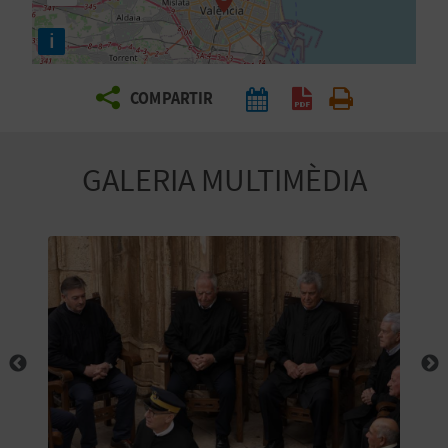
E
i
I
X
COMPARTIR
V
GALERIA MULTIMÈDIA
I
A
T
J
A
T