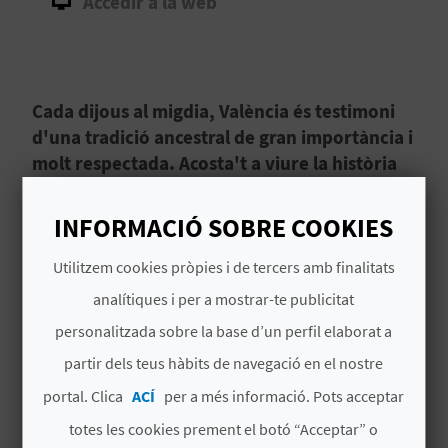
Accedir a la web
B
L
Cada dijous al migdia, València és testimoni
O
d'una tradició ancestral de gran importància i
G
molt respectada. Acosta't a viure la història
en primera persona aprenent com funciona
E
aquest particular tribunal.
INFORMACIÓ SOBRE COOKIES
N
El Tribunal de les Aigües de la Vega de
València
Utilitzem cookies pròpies i de tercers amb finalitats
V
és
la institució de justícia més antiga
analítiques i per a mostrar-te publicitat
d'Europa
, i les seues normes i tradicions s'han
Í
personalitzada sobre la base d’un perfil elaborat a
transmés pel costum de segle en segle fins a
D
partir dels teus hàbits de navegació en el nostre
arribar a hui, on segueix en plena vigència i ha
Llegir més
sigut inscrit per la
UNESCO
com a
Patrimoni
E
portal. Clica
ACÍ
per a més informació. Pots acceptar
Immaterial de la Humanitat
.
totes les cookies prement el botó “Acceptar” o
O