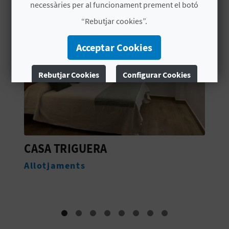
necessàries per al funcionament prement el botó
“Rebutjar cookies”.
C
Acceptar Cookies
A
L
Rebutjar Cookies
Configurar Cookies
C
Més informació
U
L
ENOTURISME SOSTENIBLE
A
Experiències
L
A
T