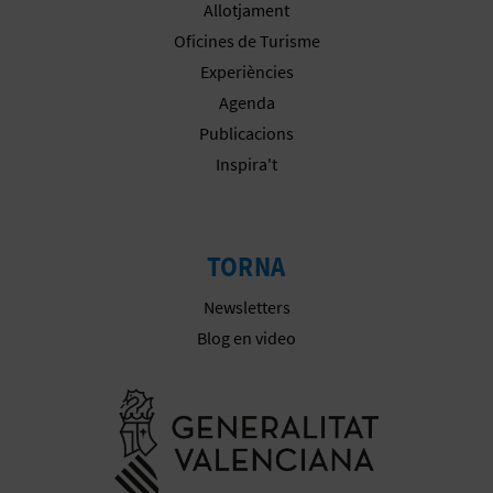
R
Allotjament
Oficines de Turisme
E
Experiències
G
Agenda
I
Publicacions
Inspira't
S
T
TORNA
R
E
Newsletters
Blog en video
E
M
Anar a la we
P
R