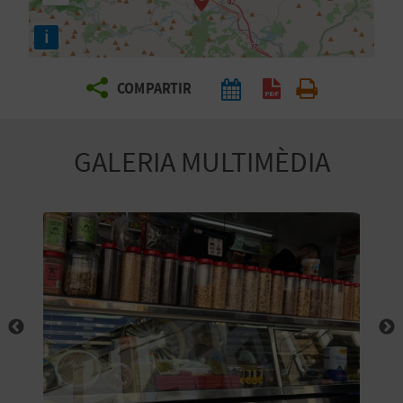
E
i
I
X
COMPARTIR
V
GALERIA MULTIMÈDIA
I
A
T
J
A
T