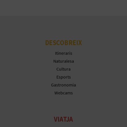
E
U
A
P
DESCOBREIX
E
Itineraris
T
Naturalesa
Cultura
J
Esports
A
Gastronomia
Webcams
D
A
VIATJA