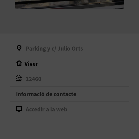
O
R
N
A
Parking y c/ Julio Orts
Viver
A
G
12460
E
informació de contacte
N
Accedir a la web
D
A