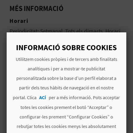
MÉS INFORMACIÓ
B
Horari
L
Periodicitat: Setmanal. Tots els dimarts. Horari
O
d'obertura de 7:00 a 14:30.
INFORMACIÓ SOBRE COOKIES
G
# TIPUS
E
Utilitzem cookies pròpies i de tercers amb finalitats
analítiques i per a mostrar-te publicitat
N
Mercats ambulants
personalitzada sobre la base d’un perfil elaborat a
V
partir dels teus hàbits de navegació en el nostre
Í
portal. Clica
ACÍ
per a més informació. Pots acceptar
D
totes les cookies prement el botó “Acceptar” o
configurar-les prement “Configurar Cookies” o
E
TAMBÉ ET POT INTERESSAR
rebutjar totes les cookies menys les absolutament
O