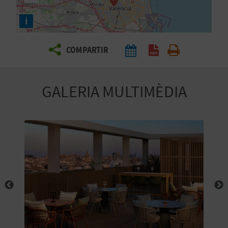
E
i
I
X
COMPARTIR
V
GALERIA MULTIMÈDIA
I
A
T
J
A
T