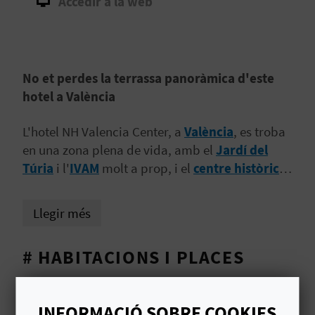
Accedir a la web
B
L
No et perdes la terrassa panoràmica d'este
O
hotel a València
G
L'hotel NH Valencia Center, a
València
, es troba
E
en una zona plena de vida, amb el
Jardí del
N
Túria
i l'
IVAM
molt a prop, i el
centre històric
a
només 15 minuts a peu.
V
Llegir més
Í
D
# HABITACIONS I PLACES
E
Places
386
O
INFORMACIÓ SOBRE COOKIES