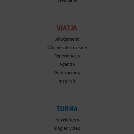
E
S
VIATJA
A
Allotjament
R
Oficines de Turisme
Experiències
I
Agenda
A
Publicacions
Inspira't
L
TORNA
Newsletters
Blog en video