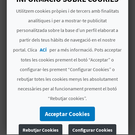
Habitacions
192
en total
Utilitzem cookies pròpies i de tercers amb finalitats
2
habitacions dobles
C
analítiques i per a mostrar-te publicitat
amb saló
personalitzada sobre la base d’un perfil elaborat a
A
1
suites
partir dels teus hàbits de navegació en el nostre
L
portal. Clica
ACÍ
per a més informació. Pots acceptar
# CARACTERÍSTIQUES
C
totes les cookies prement el botó “Acceptar” o
Categoria
4 Estrellas
U
configurar-les prement “Configurar Cookies” o
L
Cadena hotel
N.H. HOTELES
rebutjar totes les cookies menys les absolutament
necessàries per al funcionament prement el botó
A
Signatura
CV H01103 V
“Rebutjar cookies”.
L
# PERÍODE D'OBERTURA
Acceptar Cookies
A
Obert tot l'any
T
Rebutjar Cookies
Configurar Cookies