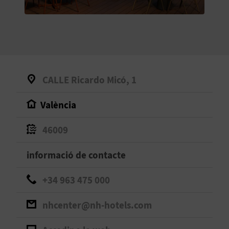
O
R
N
A
CALLE Ricardo Micó, 1
València
A
G
46009
E
informació de contacte
N
+34 963 475 000
D
nhcenter@nh-hotels.com
A