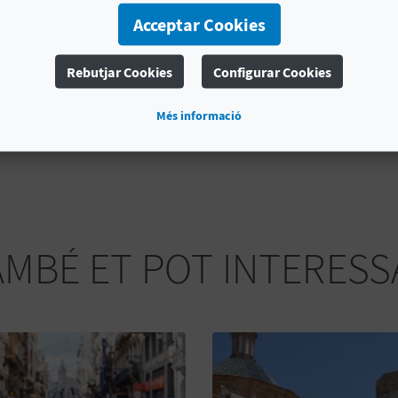
descobrir un lloc clau d'una ciutat entre passat, presen
Acceptar Cookies
Rebutjar Cookies
Configurar Cookies
MÉS INFORMACIÓ
Més informació
Horari
De lunes a viernes 08.00 a 15.00 h.
AMBÉ ET POT INTERESS