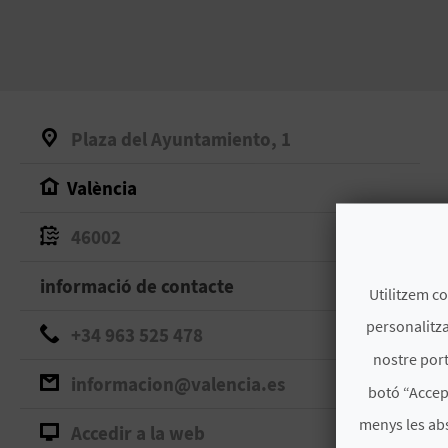
Plaza del Ayuntamiento, 1
València
46002
informació de contacte
Utilitzem co
personalitza
+34 963 525 478
nostre port
informacion@valencia.es
botó “Accep
menys les ab
Accedir a la web