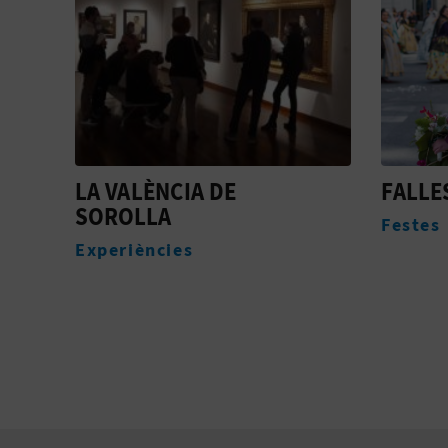
FALLES
VISIT
VALÈN
Festes
DEL C
Experi