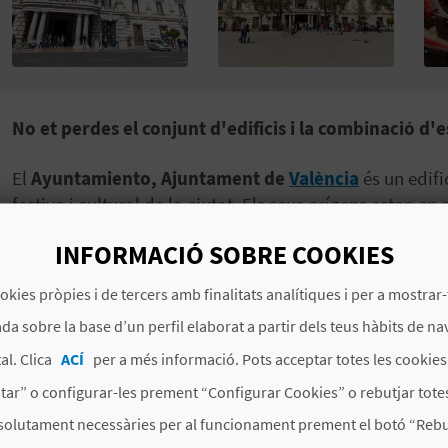
No et perdes el conjunt d'edificis i la combinació d
El
Ayuntamiento, Ajuntament de
València
és un edifi
festiva i cultural de la ciutat. Els seus orígens estan en
l'Ensenyança
, un antic col·legi per a xiquetes que la
INFORMACIÓ SOBRE COOKIES
1854
, i l'Església de la Confraria de la Sang. A més es 
arquitectes
Francisco Mora i Carlos Carbonell Pañell
okies pròpies i de tercers amb finalitats analítiques i per a mostrar-
La façana, amb els seus rics ornaments d'inspiració man
da sobre la base d’un perfil elaborat a partir dels teus hàbits de na
torre amb rellotge central, estàtues al·legòriques
i 
al. Clica
ACÍ
per a més informació. Pots acceptar totes les cookie
qual s'anuncia
el començament de la mascletà de l'1 al
tar” o configurar-les prement “Configurar Cookies” o rebutjar totes
L'interior de l'Ajuntament de València també mereix un
solutament necessàries per al funcionament prement el botó “Rebut
neoclàssica en marbre, el pati interior o el
Saló de Cris