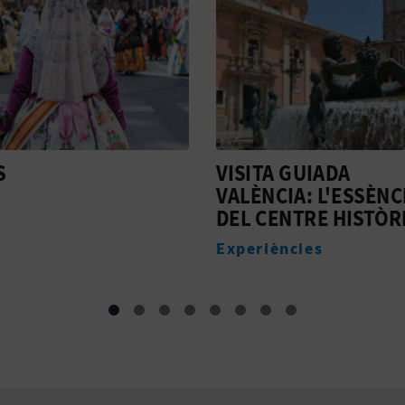
A GUIADA
BIKE TOUR VALÈNCI
CIA: L'ESSÈNCIA
DEL PASSAT AL FUT
ENTRE HISTÒRIC
Experiències
ències