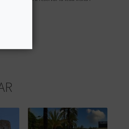
t i
futur
!
AR