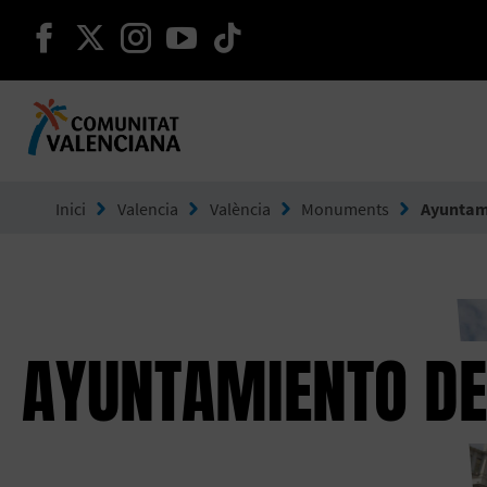
seguir en facebook
seguir en twitter
seguir en instagram
seguir en youtube
seguir en tiktok
Ves a Comunitat Valenciana
Inici
Valencia
València
Monuments
Ayuntami
AYUNTAMIENTO DE