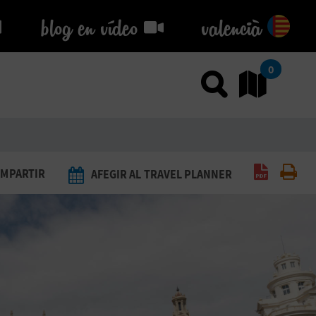
blog en vídeo
blog en vídeo
valencià
0
Usar el
An
Generar 
Imp
MPARTIR
AFEGIR AL TRAVEL PLANNER