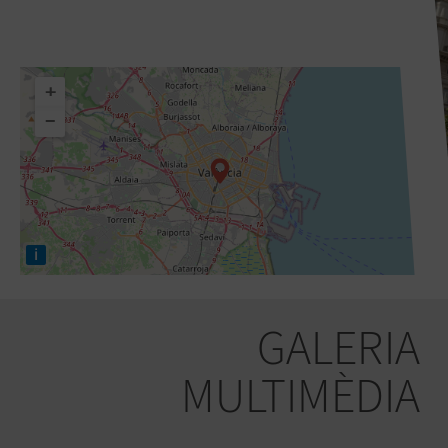
+
−
i
GALERIA
MULTIMÈDIA