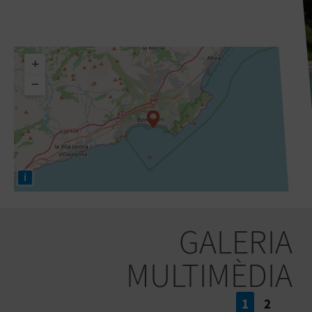
+
−
i
GALERIA
MULTIMÈDIA
1
2