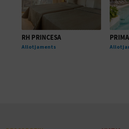
PRIMAVERA PARK
POSEI
Allotjaments
Allotj