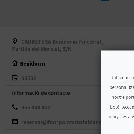
CARRETERA Benidorm-Finestrat,
Partida del Moralet, S/N
Benidorm
Utilitzem co
03502
personalitza
informació de contacte
nostre port
botó “Accep
965 004 400
menys les ab
reservas@fourpointscostablanca.com