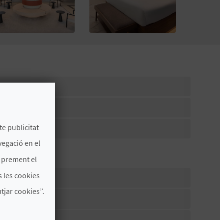
te publicitat
aló
vegació en el
s prement el
 les cookies
jar cookies”.