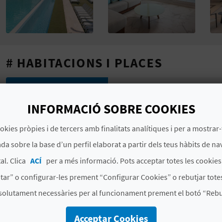
# HABITACIONS I PLACES
Places
432
INFORMACIÓ SOBRE COOKIES
Habitacions
216
en total
okies pròpies i de tercers amb finalitats analítiques i per a mostrar-
1
habitacions dobles amb s
da sobre la base d’un perfil elaborat a partir dels teus hàbits de na
# CARACTERÍSTIQUES
al. Clica
ACÍ
per a més informació. Pots acceptar totes les cookie
tar” o configurar-les prement “Configurar Cookies” o rebutjar totes
Categoria
4 Estreles superior
solutament necessàries per al funcionament prement el botó “Rebut
Cadena hotel
MARRIOTT INTERNACIONAL
Acceptar Cookies
Signatura
CV H01439 A