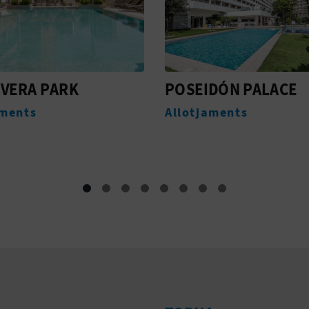
DÓN PALACE
POSEIDON
aments
Allotjaments