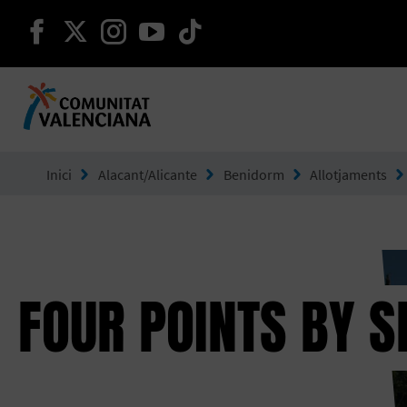
seguir en facebook
seguir en twitter
seguir en instagram
seguir en youtube
seguir en tiktok
Ves a Comunitat Valenciana
Inici
Alacant/Alicante
Benidorm
Allotjaments
FOUR POINTS BY 