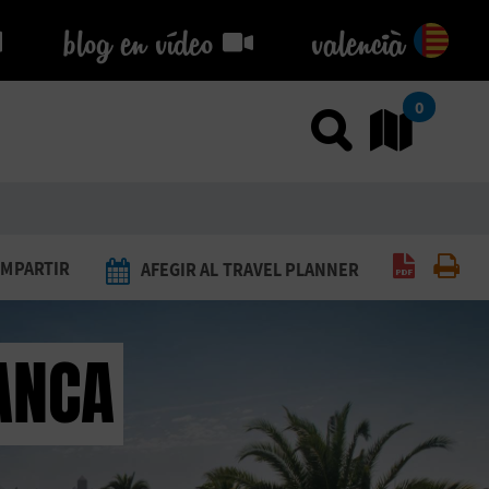
blog en vídeo
blog en vídeo
valencià
0
Usar el
An
Generar 
Imp
MPARTIR
AFEGIR AL TRAVEL PLANNER
ANCA