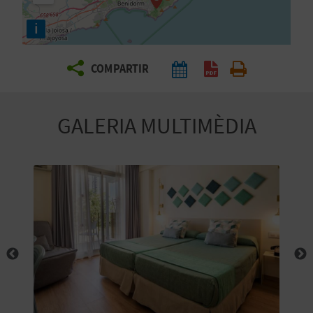
E
i
I
X
COMPARTIR
V
GALERIA MULTIMÈDIA
I
A
T
J
A
T