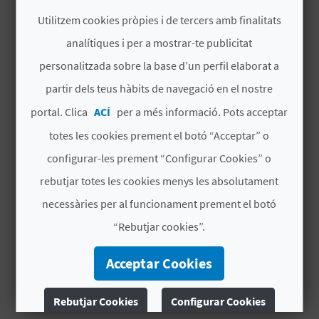
Places
278
Utilitzem cookies pròpies i de tercers amb finalitats
analítiques i per a mostrar-te publicitat
Habitacions
135
en total
C
personalitzada sobre la base d’un perfil elaborat a
A
# CARACTERÍSTIQUES
partir dels teus hàbits de navegació en el nostre
L
portal. Clica
ACÍ
per a més informació. Pots acceptar
Categoria
3 Estreles superior
C
totes les cookies prement el botó “Acceptar” o
Any de l'última
1997
U
configurar-les prement “Configurar Cookies” o
reforma parcial
rebutjar totes les cookies menys les absolutament
L
Cadena hotel
DYNASTIC RESORTS
necessàries per al funcionament prement el botó
A
Signatura
CV H00932 A
“Rebutjar cookies”.
L
Acceptar Cookies
# PERÍODE D'OBERTURA
A
Obert tot l'any
T
Rebutjar Cookies
Configurar Cookies