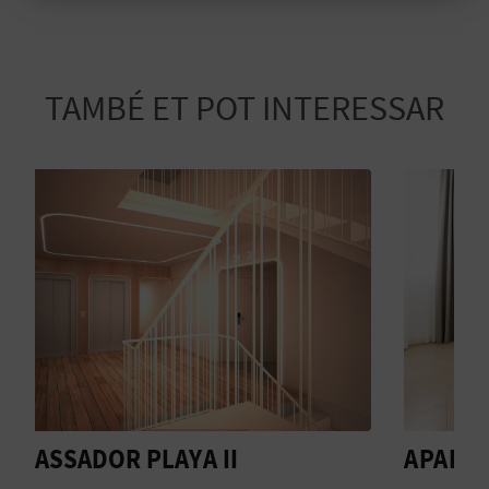
E
Més informació
U
TAMBÉ ET POT INTERESSAR
A
P
E
T
J
A
D
A
APARTAMENTOS PLAYAMAR