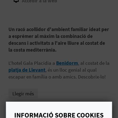
Accedir a la web
B
L
Un racó acollidor d'ambient familiar ideat per
O
a esprémer al màxim la combinació de
G
descans i activitats a l'aire lliure al costat de
la costa mediterrània.
E
N
L'hotel Gala Placidia a
Benidorm
, al costat de la
platja de Llevant
, és un lloc genial al qual
V
escapar en família o amb amics. Descobrix-lo!
Í
Llegir més
D
E
# HABITACIONS I PLACES
INFORMACIÓ SOBRE COOKIES
O