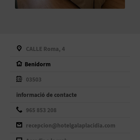
O
R
N
A
CALLE Roma, 4
Benidorm
A
G
03503
E
informació de contacte
N
965 853 208
D
recepcion@hotelgalaplacidia.com
A