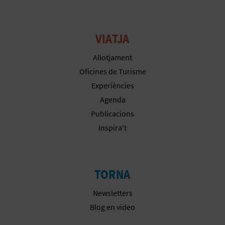
E
S
VIATJA
A
Allotjament
Oficines de Turisme
R
Experiències
I
Agenda
Publicacions
A
Inspira't
L
TORNA
Newsletters
Blog en video