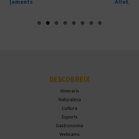
R
Allotjaments
E
G
I
S
T
R
DESCOBREIX
E
Itineraris
E
Naturalesa
Cultura
M
Esports
P
Gastronomia
Webcams
R