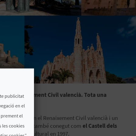
ns del Renaixement Civil valencià. Tota una
te publicitat
vegació en el
s prement el
importància en el Renaixement Civil valencià i un
l Palau Castell, també conegut com
el Castell dels
 les cookies
 Bé d'Interés Cultural en 1997.
jar cookies”.