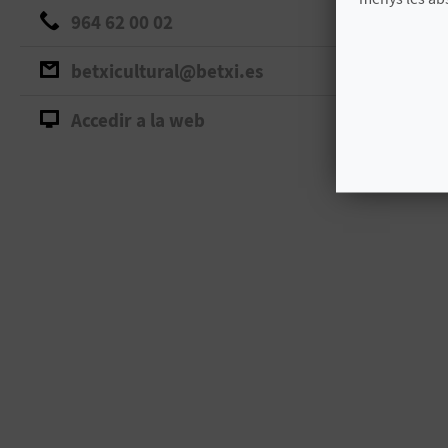
964 62 00 02
betxicultural@betxi.es
Accedir a la web