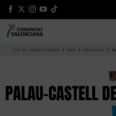
seguir en facebook
seguir en twitter
seguir en instagram
seguir en youtube
seguir en tiktok
Ves a Comunitat Valenciana
Inici
Castelló/Castellón
Betxí
Monuments
Pa
PALAU-CASTELL DE