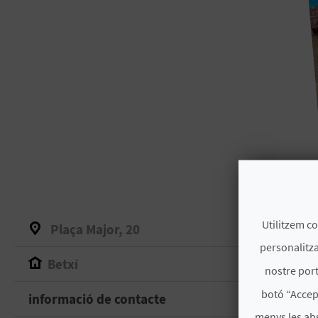
Utilitzem co
Plaça Major, 20
personalitza
Betxí
nostre port
botó “Accep
informació de contacte
menys les ab