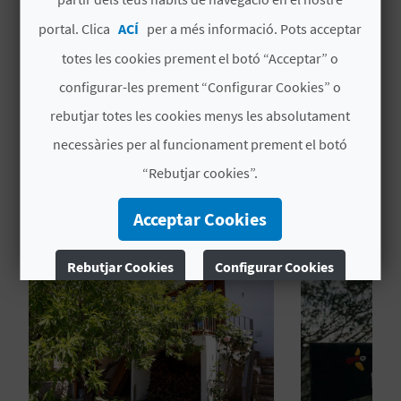
portal. Clica
ACÍ
per a més informació. Pots acceptar
Categoria
Dues estreles
C
totes les cookies prement el botó “Acceptar” o
Signatura
CV-ARU000836-CS
configurar-les prement “Configurar Cookies” o
A
rebutjar totes les cookies menys les absolutament
L
necessàries per al funcionament prement el botó
C
“Rebutjar cookies”.
TAMBÉ ET POT INTERESSAR
U
Acceptar Cookies
L
Rebutjar Cookies
Configurar Cookies
A
L
Més informació
A
T