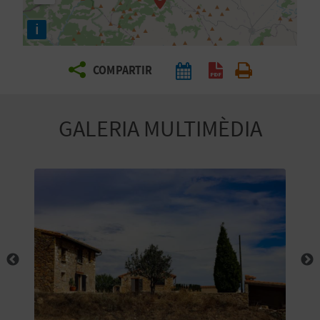
E
i
I
X
COMPARTIR
V
GALERIA MULTIMÈDIA
I
A
T
J
A
T