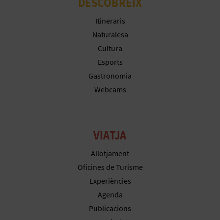
R
DESCOBREIX
E
Itineraris
Naturalesa
G
Cultura
I
Esports
Gastronomia
S
Webcams
T
R
VIATJA
E
Allotjament
E
Oficines de Turisme
M
Experiències
Agenda
P
Publicacions
R