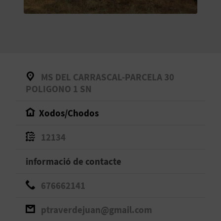
O
R
N
A
MS DEL CARRASCAL-PARCELA 30
POLIGONO 1 SN
A
Xodos/Chodos
G
12134
E
informació de contacte
N
D
676662141
A
ptraverdejuan@gmail.com