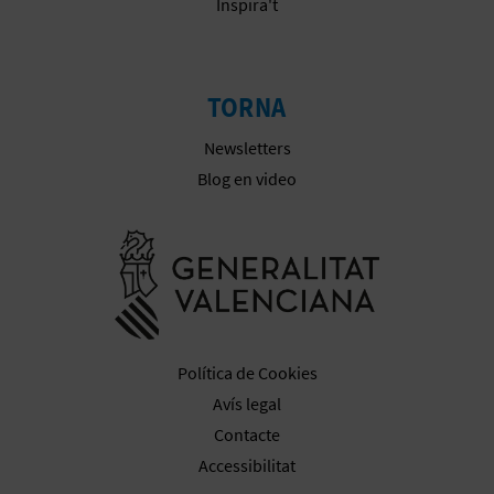
Inspira't
E
S
TORNA
A
Newsletters
R
Blog en video
I
Anar a la we
A
L
Política de Cookies
Avís legal
Contacte
Accessibilitat