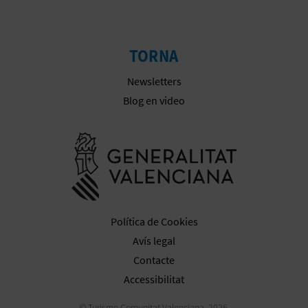
E
U
TORNA
A
Newsletters
P
Blog en video
E
Anar a la we
T
J
A
Política de Cookies
D
Avís legal
A
Contacte
Accessibilitat
© Turisme Comunitat Valenciana, 2026.