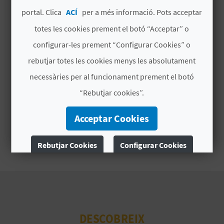
portal. Clica
ACÍ
per a més informació. Pots acceptar
B
totes les cookies prement el botó “Acceptar” o
L
configurar-les prement “Configurar Cookies” o
O
rebutjar totes les cookies menys les absolutament
necessàries per al funcionament prement el botó
G
“Rebutjar cookies”.
E
Acceptar Cookies
N
V
Rebutjar Cookies
Configurar Cookies
Í
Més informació
D
E
DESCOBREIX
O