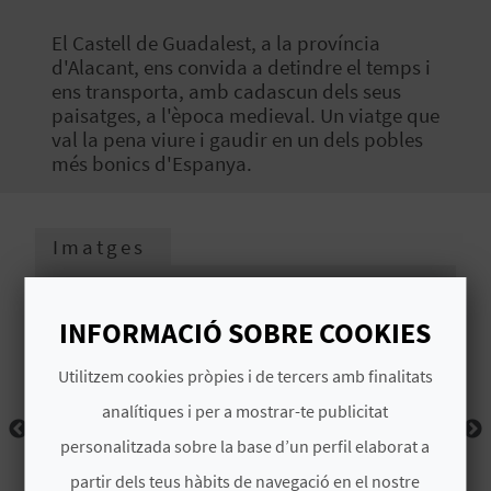
O
El Castell de Guadalest, a la província
R
d'Alacant, ens convida a detindre el temps i
ens transporta, amb cadascun dels seus
N
paisatges, a l'època medieval. Un viatge que
val la pena viure i gaudir en un dels pobles
A
més bonics d'Espanya.
A
Imatges
G
E
INFORMACIÓ SOBRE COOKIES
N
Utilitzem cookies pròpies i de tercers amb finalitats
D
analítiques i per a mostrar-te publicitat
personalitzada sobre la base d’un perfil elaborat a
A
partir dels teus hàbits de navegació en el nostre