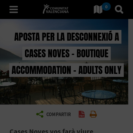
0
Ves a Comunitat Valencian
Anar 
valencià
APOSTA PER LA DESCONNEXIÓ A
CASES NOVES - BOUTIQUE
D
E
ACCOMMODATION - ADULTS ONLY
S
C
O
B
COMPARTIR
Generar PDF
Imprimir
R
Cases Noves vos farà viure