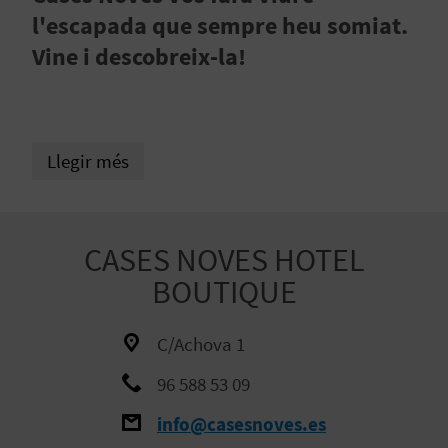
E
l'escapada que sempre heu somiat.
I
Vine i descobreix-la!
X
V
Llegir més
I
A
CASES NOVES HOTEL
T
BOUTIQUE
J
C/Achova 1
A
96 588 53 09
info@casesnoves.es
T