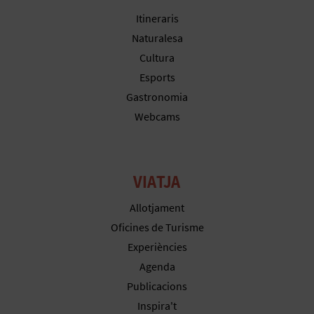
Itineraris
Naturalesa
C
Cultura
A
Esports
Gastronomia
L
Webcams
C
U
VIATJA
L
Allotjament
A
Oficines de Turisme
L
Experiències
Agenda
A
Publicacions
T
Inspira't