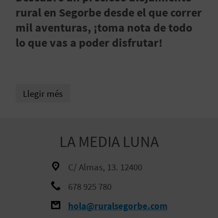
E
rural en Segorbe desde el que correr
I
mil aventuras, ¡toma nota de todo
X
lo que vas a poder disfrutar!
V
Llegir més
I
A
T
LA MEDIA LUNA
J
C/ Almas, 13. 12400
A
678 925 780
hola@ruralsegorbe.com
T