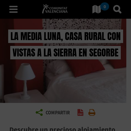
0
Ves a Comunitat Valencian
Anar 
valencià
LA MEDIA LUNA, CASA RURAL CON
VISTAS A LA SIERRA EN SEGORBE
D
E
S
C
O
B
COMPARTIR
Generar PDF
Imprimir
R
Descubre un precioso alojamiento