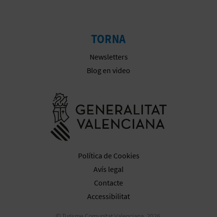
E
U
TORNA
A
Newsletters
P
Blog en video
E
Anar a la we
T
J
A
Política de Cookies
D
Avís legal
A
Contacte
Accessibilitat
© Turisme Comunitat Valenciana, 2026.