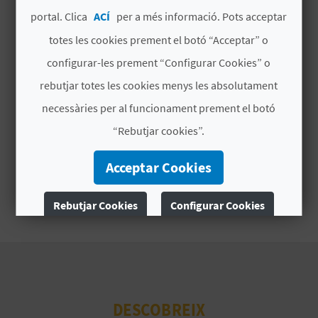
portal. Clica
ACÍ
per a més informació. Pots acceptar
B
totes les cookies prement el botó “Acceptar” o
L
configurar-les prement “Configurar Cookies” o
O
rebutjar totes les cookies menys les absolutament
necessàries per al funcionament prement el botó
G
“Rebutjar cookies”.
E
Acceptar Cookies
N
V
Rebutjar Cookies
Configurar Cookies
Í
Més informació
D
E
DESCOBREIX
O