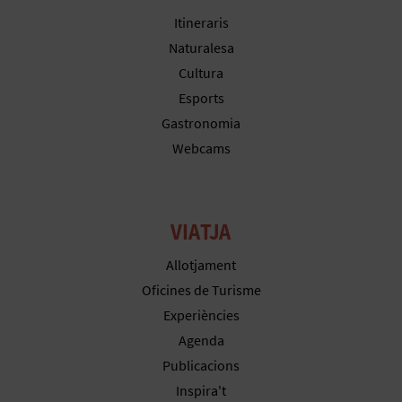
Itineraris
Naturalesa
C
Cultura
A
Esports
Gastronomia
L
Webcams
C
U
VIATJA
L
Allotjament
A
Oficines de Turisme
L
Experiències
Agenda
A
Publicacions
T
Inspira't