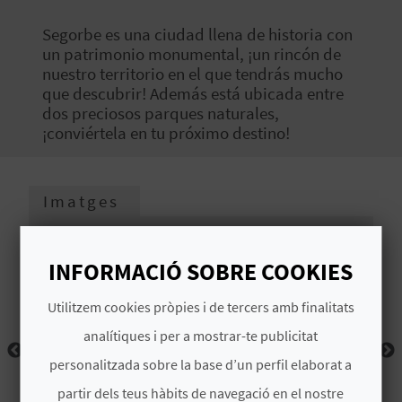
O
Segorbe es una ciudad llena de historia con
R
un patrimonio monumental, ¡un rincón de
nuestro territorio en el que tendrás mucho
N
que descubrir! Además está ubicada entre
dos preciosos parques naturales,
A
¡conviértela en tu próximo destino!
A
Imatges
G
E
INFORMACIÓ SOBRE COOKIES
N
Utilitzem cookies pròpies i de tercers amb finalitats
D
analítiques i per a mostrar-te publicitat
personalitzada sobre la base d’un perfil elaborat a
A
partir dels teus hàbits de navegació en el nostre