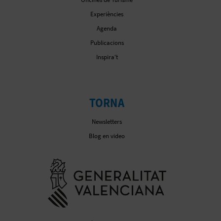
R
Experiències
E
Agenda
G
Publicacions
Inspira't
I
S
T
TORNA
R
Newsletters
Blog en video
E
E
Anar a la web de la
M
P
R