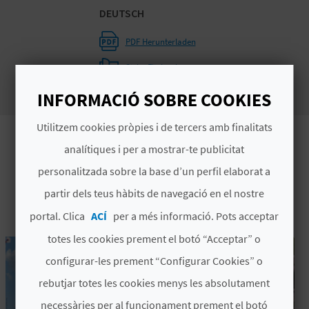
DEUTSCH
B
PDF Herunterladen
L
Siehe Flipbook
O
INFORMACIÓ SOBRE COOKIES
G
Utilitzem cookies pròpies i de tercers amb finalitats
E
analítiques i per a mostrar-te publicitat
N
personalitzada sobre la base d’un perfil elaborat a
ET POT INTERESSAR TAMBÉ
partir dels teus hàbits de navegació en el nostre
V
portal. Clica
ACÍ
per a més informació. Pots acceptar
Í
totes les cookies prement el botó “Acceptar” o
D
configurar-les prement “Configurar Cookies” o
E
rebutjar totes les cookies menys les absolutament
O
necessàries per al funcionament prement el botó