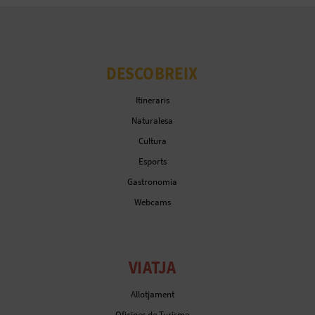
E
U
A
DESCOBREIX
P
Itineraris
Naturalesa
E
Cultura
T
Esports
J
Gastronomia
Webcams
A
D
VIATJA
A
Allotjament
Oficines de Turisme