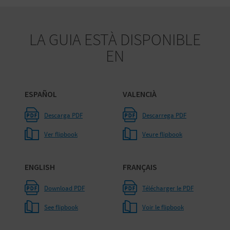
O
R
LA GUIA ESTÀ DISPONIBLE
EN
N
A
ESPAÑOL
VALENCIÀ
A
Descarga PDF
Descarrega PDF
G
Ver flipbook
Veure flipbook
E
ENGLISH
FRANÇAIS
N
Download PDF
Télécharger le PDF
D
See flipbook
Voir le flipbook
A