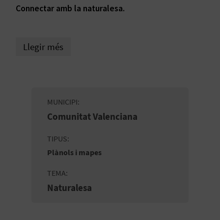
E
Connectar amb la naturalesa.
I
X
Llegir més
V
I
MUNICIPI
Comunitat Valenciana
A
T
TIPUS
Plànols i mapes
J
TEMA
A
Naturalesa
T