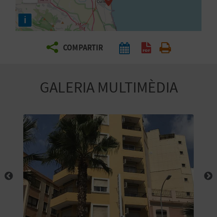
E
i
I
X
COMPARTIR
V
GALERIA MULTIMÈDIA
I
A
T
J
A
T