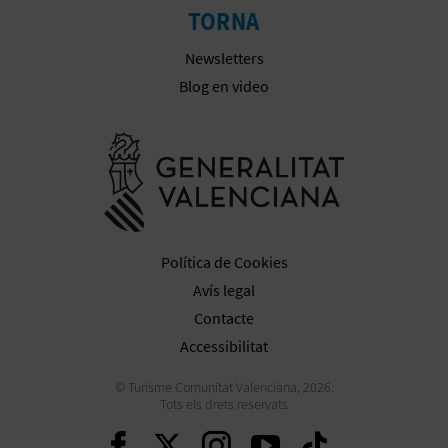
TORNA
E
Newsletters
S
Blog en video
A
Anar a la we
R
I
A
Política de Cookies
L
Avís legal
Contacte
Accessibilitat
© Turisme Comunitat Valenciana, 2026.
Tots els drets reservats
Seguir en Facebook
Seguir en Twitter
Seguir en Inst
Seguir en Y
Seguir 