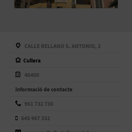
O
R
N
A
CALLE RELLANO S. ANTONIO, 2
Cullera
A
G
46400
E
informació de contacte
N
961 732 730
D
645 967 332
A