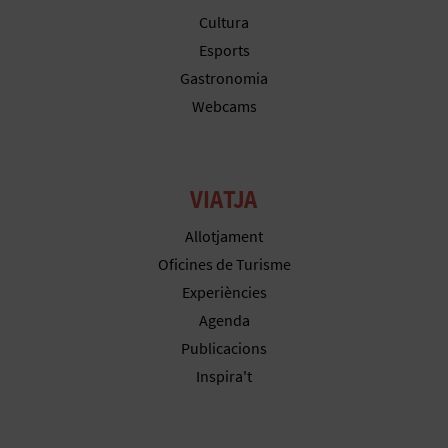
R
Cultura
E
Esports
Gastronomia
G
Webcams
I
S
VIATJA
T
Allotjament
R
Oficines de Turisme
E
Experiències
E
Agenda
Publicacions
M
Inspira't
P
R