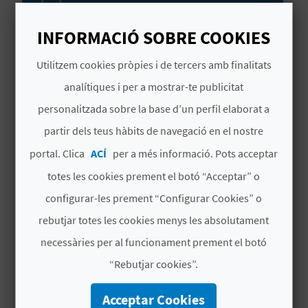
Pren nota d'aquestes
visites guiades a
INFORMACIÓ SOBRE COOKIES
Montesa
C
,
València
, un municipi ple d'encant i
coronat per
un increïble castell.
Este pla
Utilitzem cookies pròpies i de tercers amb finalitats
A
arranca en l'antiga almàssera, on coneixeràs
analítiques i per a mostrar-te publicitat
com es preparava l'oli. Després, podràs visitar
L
Llegir més
personalitzada sobre la base d’un perfil elaborat a
l'encantadora plaça de la Vila, segur que allí et
C
partir dels teus hàbits de navegació en el nostre
fas fotos genials!
# DISPONIBILITAT
U
portal. Clica
ACÍ
per a més informació. Pots acceptar
totes les cookies prement el botó “Acceptar” o
Dat
Dat
D
D
D
D
D
D
D
L
a
a fi
l
t
c
j
v
s
g
configurar-les prement “Configurar Cookies” o
A
d’in
rebutjar totes les cookies menys les absolutament
ici
L
necessàries per al funcionament prement el botó
Sat
Sun
A
“Rebutjar cookies”.
Feb
Dec
22
28
T
00:00
00:00
Acceptar Cookies