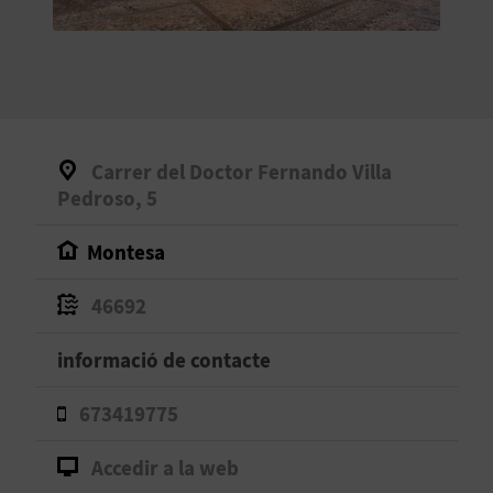
O
R
N
A
Carrer del Doctor Fernando Villa
Pedroso, 5
A
Montesa
G
46692
E
informació de contacte
N
D
673419775
A
Accedir a la web