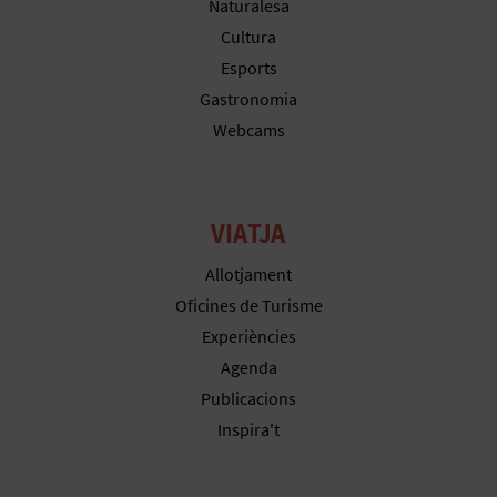
Naturalesa
E
Cultura
Esports
S
Gastronomia
A
Webcams
R
I
VIATJA
A
Allotjament
L
Oficines de Turisme
Experiències
Agenda
Publicacions
Inspira't