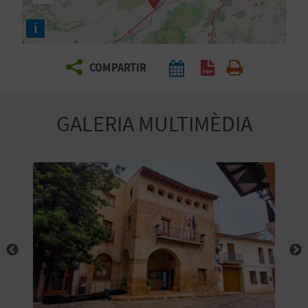
E
i
I
X
COMPARTIR
V
GALERIA MULTIMÈDIA
I
A
T
J
A
T