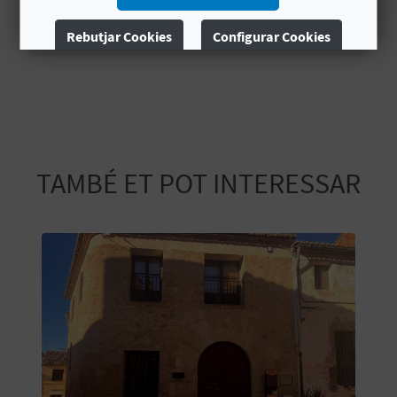
:00
:00
E
CET
CET
Rebutjar Cookies
Configurar Cookies
2025
2025
U
Més informació
A
P
E
TAMBÉ ET POT INTERESSAR
T
J
A
D
A