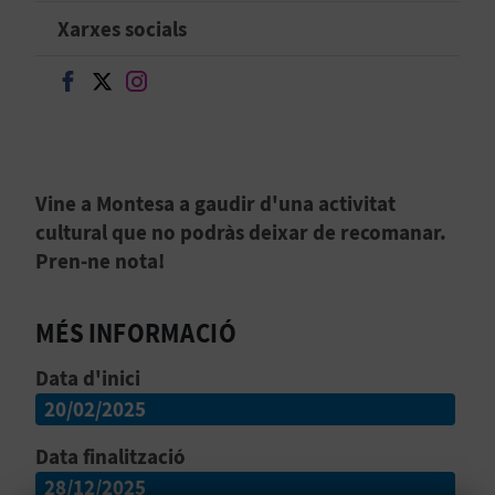
Xarxes socials
B
Seguir en Facebook
Seguir en Twitter
Seguir en Instagram
L
O
G
Vine a Montesa a gaudir d'una activitat
E
cultural que no podràs deixar de recomanar.
Pren-ne nota!
N
V
MÉS INFORMACIÓ
Í
Data d'inici
D
20/02/2025
E
Data finalització
O
28/12/2025