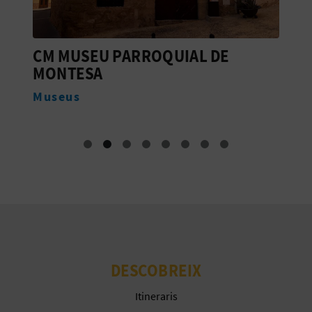
R
E
CM MUSEU PARROQUIAL DE
C
G
MONTESA
A
I
Museus
S
T
R
E
E
M
DESCOBREIX
P
Itineraris
R