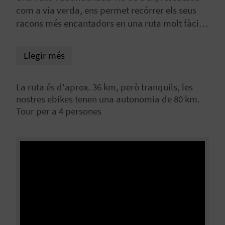
com a via verda, ens permet recórrer els seus
racons més encantadors en una ruta molt fàcil i
C
sense dificultats de cap mena. Encarrilats per
les restes de la via fèrria, travessant alguns
A
Llegir més
túnels, es fa un recorregut fantàstic, sempre
L
acompanyats pel sonor discórrer de les aigües
La ruta és d'aprox. 36 km, però tranquils, les
del riu que serpenteja camí del mar com una
C
nostres ebikes tenen una autonomia de 80 km.
serp: el Serpis. I tot això envoltats de farallons
Tour per a 4 persones
U
rocosos a través de congostos i bells racons
desconeguts.
L
A
L
A
T