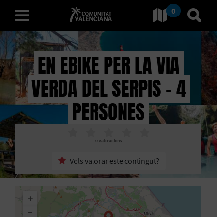
0
Ves a Comunitat Valencian
Anar 
valencià
EN EBIKE PER LA VIA
VERDA DEL SERPIS - 4
D
E
PERSONES
S
C
0
valoracions
O
Vols valorar este contingut?
B
+
R
−