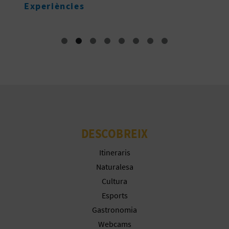
Experiències
E
DESCOBREIX
Itineraris
Naturalesa
Cultura
Esports
Gastronomia
Webcams