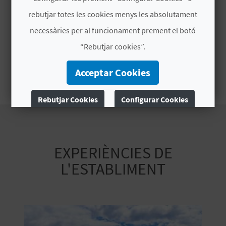
R
Horari
rebutjar totes les cookies menys les absolutament
E
Flexible
necessàries per al funcionament prement el botó
G
“Rebutjar cookies”.
I
Preu
Acceptar Cookies
240 €
S
Rebutjar Cookies
Configurar Cookies
T
R
Més informació
E
EXPERIÈNCIES DE
E
L'ESTABLIMENT
M
P
R