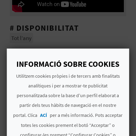
E
U
# DISPONIBILITAT
A
Tot l’any
P
# SERVEIS INCLOSOS
E
INFORMACIÓ SOBRE COOKIES
T
Bici elèctrica totalment equipada: casc, kit
manteniment, kit 1s auxilis, alforges,...
Utilitzem cookies pròpies i de tercers amb finalitats
J
analítiques i per a mostrar-te publicitat
Cicle-Guia acompanyant local.
A
personalitzada sobre la base d’un perfil elaborat a
D
Begudes isotòniques i snacks
partir dels teus hàbits de navegació en el nostre
A
portal. Clica
ACÍ
per a més informació. Pots acceptar
totes les cookies prement el botó “Acceptar” o
MÉS INFORMACIÓ
configurar-les prement “Configurar Cookies” o