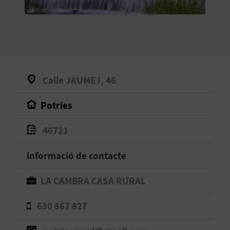
O
R
N
A
Calle JAUME I, 46
Potries
A
G
46721
E
informació de contacte
N
LA CAMBRA CASA RURAL
D
630 867 827
A