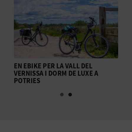
E
S
A
R
I
EN EBIKE PER LA VALL DEL
E
A
VERNISSA I DORM DE LUXE A
M
POTRIES
D
L