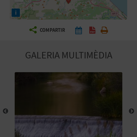
E
i
I
X
COMPARTIR
V
GALERIA MULTIMÈDIA
I
A
T
J
A
T