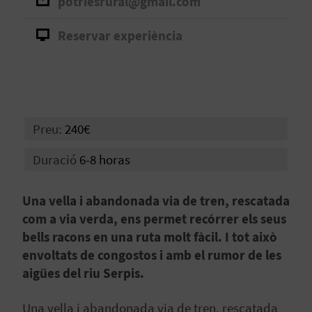
potriesrural@gmail.com
B
Reservar experiència
L
O
G
Preu:
240€
E
Duració
6-8 horas
N
V
Una vella i abandonada via de tren, rescatada
com a via verda, ens permet recórrer els seus
Í
bells racons en una ruta molt fàcil. I tot això
D
envoltats de congostos i amb el rumor de les
aigües del riu Serpis.
E
O
Una vella i abandonada via de tren, rescatada