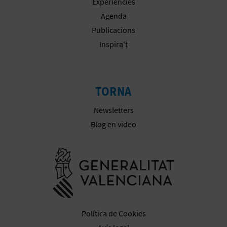
Experiències
E
Agenda
Publicacions
S
Inspira't
A
R
TORNA
I
Newsletters
A
Blog en video
L
Anar a la we
Política de Cookies