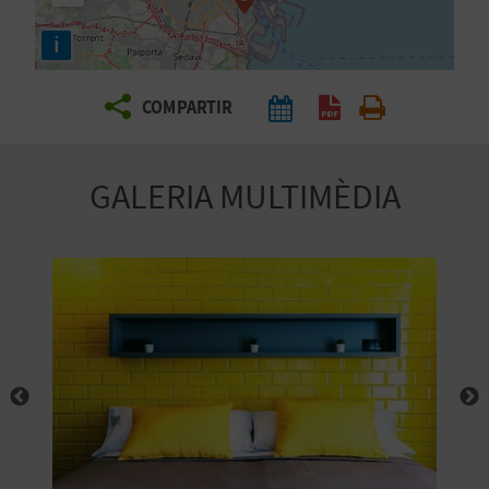
E
i
I
X
COMPARTIR
V
GALERIA MULTIMÈDIA
I
A
T
J
A
T