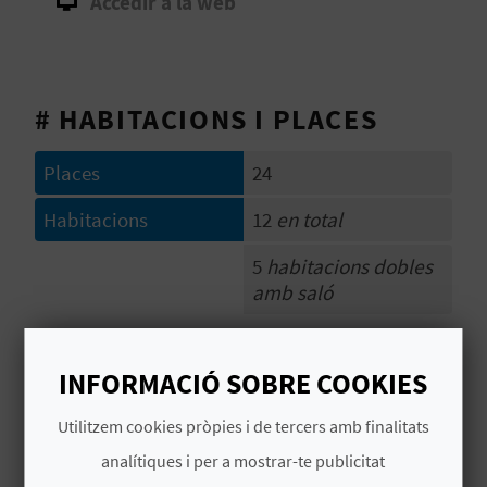
Accedir a la web
B
L
# HABITACIONS I PLACES
O
G
Places
24
E
Habitacions
12
en total
N
5
habitacions dobles
amb saló
V
# CARACTERÍSTIQUES
Í
INFORMACIÓ SOBRE COOKIES
D
Categoria
3 Estrellas
Utilitzem cookies pròpies i de tercers amb finalitats
E
Any de l'última
2019
analítiques i per a mostrar-te publicitat
reforma al complet
O