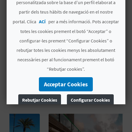
personalitzada sobre la base d’un perfil elaborat a
Cadena hotel
NO PERTENECE A
partir dels teus hàbits de navegació en el nostre
NINGUNA CADENA
C
portal. Clica
ACÍ
per a més informació. Pots acceptar
Signatura
CV H01431 V
A
totes les cookies prement el botó “Acceptar” o
configurar-les prement “Configurar Cookies” o
L
# PERÍODE D'OBERTURA
rebutjar totes les cookies menys les absolutament
C
Obert tot l'any
necessàries per al funcionament prement el botó
U
“Rebutjar cookies”.
L
Acceptar Cookies
A
TAMBÉ ET POT INTERESSAR
Rebutjar Cookies
Configurar Cookies
L
A
Més informació
T