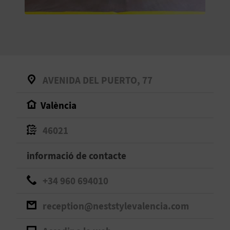
O
R
N
A
AVENIDA DEL PUERTO, 77
València
A
G
46021
E
informació de contacte
N
+34 960 694010
D
reception@neststylevalencia.com
A