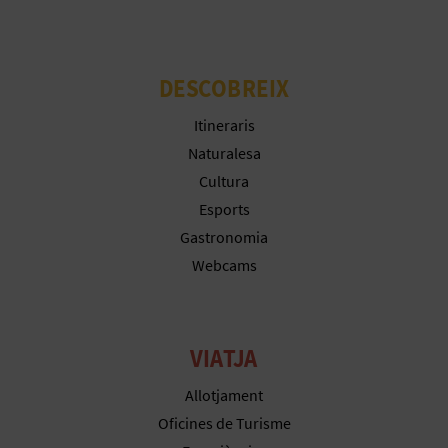
R
E
G
DESCOBREIX
I
Itineraris
Naturalesa
S
Cultura
T
Esports
Gastronomia
R
Webcams
E
E
VIATJA
M
Allotjament
P
Oficines de Turisme
R