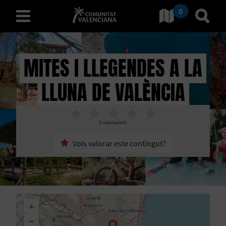
0
Ves a Comunitat Valencian
Anar 
valencià
MITES I LLEGENDES A LA
LLUNA DE VALÈNCIA
D
E
0
valoracions
S
Vols valorar este contingut?
C
O
B
+
R
−