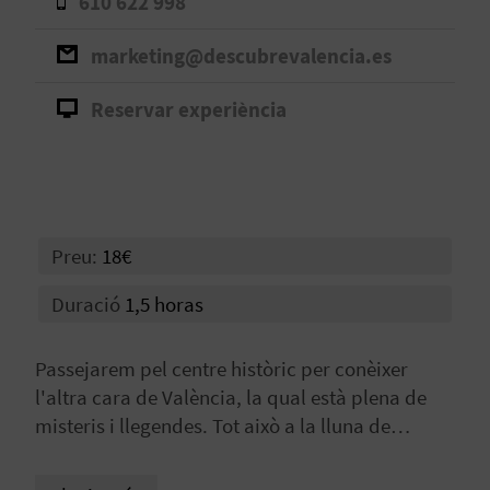
610 622 998
B
marketing@descubrevalencia.es
L
Reservar experiència
O
G
E
Preu:
18€
N
V
Duració
1,5 horas
Í
Passejarem pel centre històric per conèixer
D
l'altra cara de València, la qual està plena de
misteris i llegendes. Tot això a la lluna de
E
València.
O