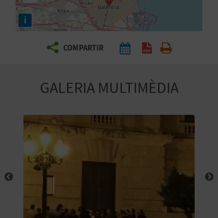
E
i
I
X
COMPARTIR
V
GALERIA MULTIMÈDIA
I
A
T
J
A
T