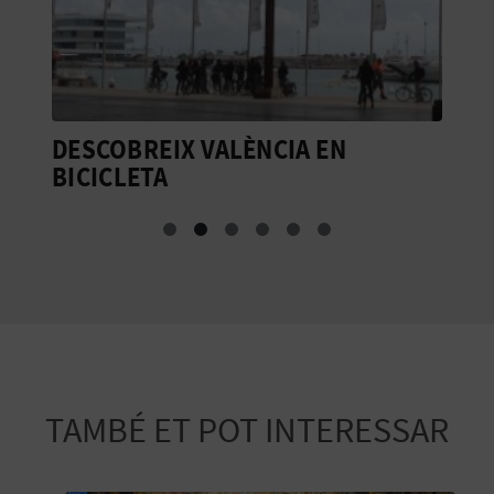
R
E
G
I
DESCOBREIX VALÈNCIA EN
D
BICICLETA
S
S
T
R
E
E
M
TAMBÉ ET POT INTERESSAR
P
R