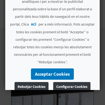
analítiques i per a mostrar-te publicitat
E
Preu
personalitzada sobre la base d’un perfil elaborat a
U
18 euros
partir dels teus hàbits de navegació en el nostre
A
portal. Clica
ACÍ
per a més informació. Pots acceptar
P
totes les cookies prement el botó “Acceptar” o
configurar-les prement “Configurar Cookies” o
E
rebutjar totes les cookies menys les absolutament
EXPERIÈNCIES DE
T
necessàries per al funcionament prement el botó
L'ESTABLIMENT
J
“Rebutjar cookies”.
A
Acceptar Cookies
D
Rebutjar Cookies
Configurar Cookies
A
Més informació