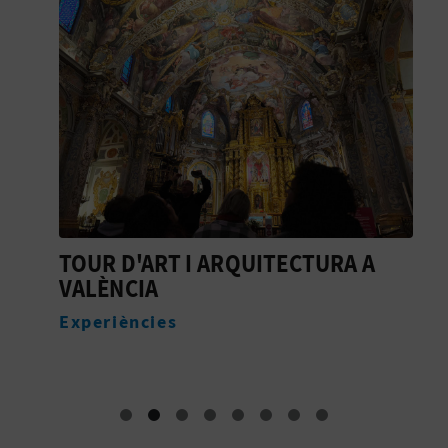
E
S
A
R
I
A
TOUR D'ART I ARQUITECTURA A
D
L
VALÈNCIA
S
Experiències
E