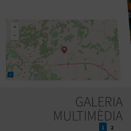
+
−
i
GALERIA
MULTIMÈDIA
1
2