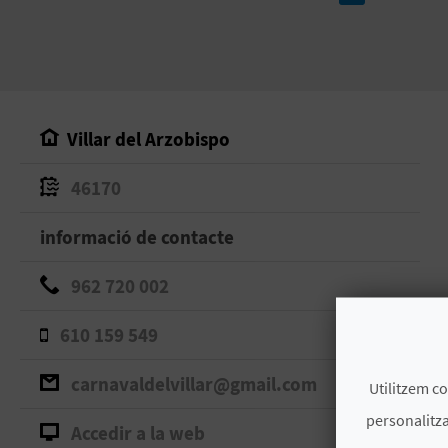
Villar del Arzobispo
46170
informació de contacte
962 720 002
610 159 549
carnavaldelvillar@gmail.com
Utilitzem co
personalitza
Accedir a la web