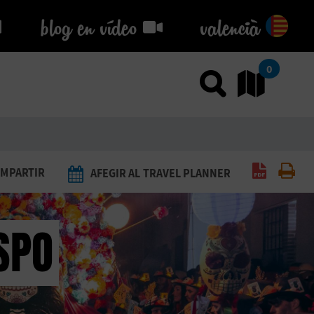
blog en vídeo
blog en vídeo
valencià
0
Usar el
An
Generar 
Imp
MPARTIR
AFEGIR AL TRAVEL PLANNER
SPO