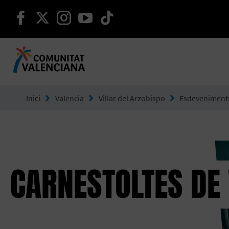
seguir en facebook
seguir en twitter
seguir en instagram
seguir en youtube
seguir en tiktok
Ves a Comunitat Valenciana
Inici
Valencia
Villar del Arzobispo
Esdeveniment
CARNESTOLTES DE 