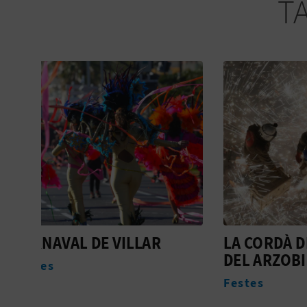
T
LA CORDÀ DE VILLAR
HIGUE
DEL ARZOBISPO
Allotj
Festes