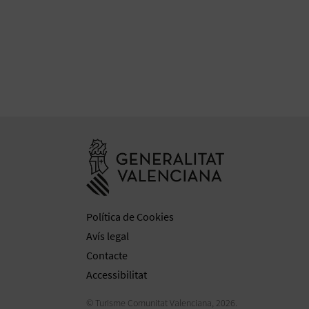
Anar a la web 
Política de Cookies
Avís legal
Contacte
Accessibilitat
© Turisme Comunitat Valenciana, 2026.