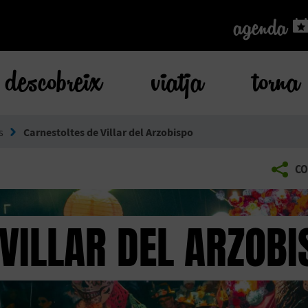
agenda
agenda
descobreix
viatja
torna
s
Carnestoltes de Villar del Arzobispo
CO
VILLAR DEL ARZOBI