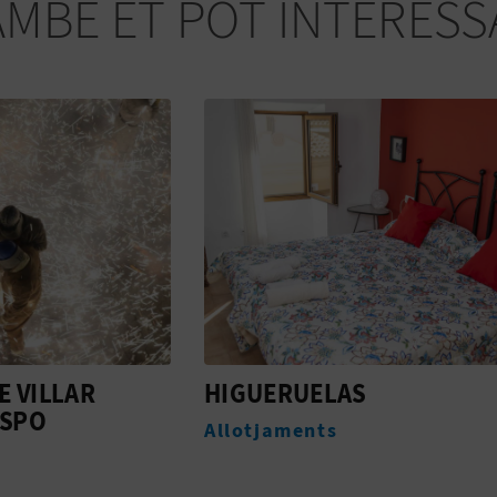
AMBÉ ET POT INTERESS
RUELAS
TRANQUIL·LITAT I
TRADICIÓ EN UN AN
aments
CORRAL
Experiències