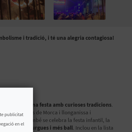
mbolisme i tradició, i té una alegria contagiosa!
! Es tracta d'
una festa amb curioses tradicions
.
ment d'entrepans de Morca i llonganissa i
te publicitat
all
a la nit. També se celebra la festa infantil, la
vegació en el
Concurs de Murgues i més ball
. Inclou en la lista