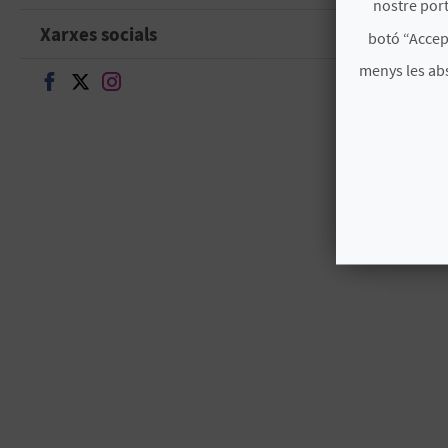
nostre port
Xarxes socials
botó “Accep
menys les ab
Seguir en Facebook
Seguir en Twitter
Seguir en Instagram