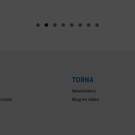
TORNA
Newsletters
urisme
Blog en video