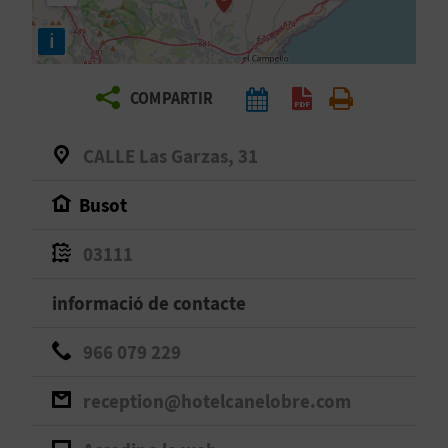
E
i
I
X
COMPARTIR
V
CALLE Las Garzas, 31
I
Busot
A
03111
T
informació de contacte
J
966 079 229
A
reception@hotelcanelobre.com
T