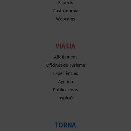
Esports
E
Gastronomia
U
Webcams
A
P
VIATJA
E
Allotjament
T
Oficines de Turisme
Experiències
J
Agenda
A
Publicacions
D
Inspira't
A
TORNA