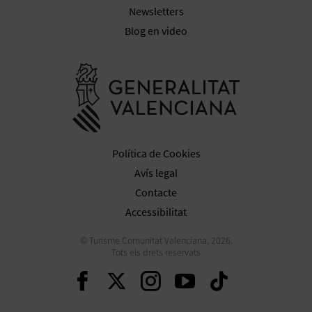
R
Newsletters
E
Blog en video
G
Anar a la we
I
S
T
Política de Cookies
R
Avís legal
Contacte
E
Accessibilitat
E
© Turisme Comunitat Valenciana, 2026.
M
Tots els drets reservats
Seguir en Facebook
Seguir en Twitter
Seguir en Inst
Seguir en Y
Seguir 
P
R