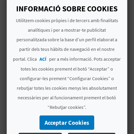
INFORMACIÓ SOBRE COOKIES
B
Utilitzem cookies pròpies i de tercers amb finalitats
L
analítiques i per a mostrar-te publicitat
O
TAMBÉ ET POT INTERESSAR
personalitzada sobre la base d’un perfil elaborat a
G
partir dels teus hàbits de navegació en el nostre
E
portal. Clica
ACÍ
per a més informació. Pots acceptar
totes les cookies prement el botó “Acceptar” o
N
configurar-les prement “Configurar Cookies” o
V
rebutjar totes les cookies menys les absolutament
Í
necessàries per al funcionament prement el botó
D
“Rebutjar cookies”.
E
Acceptar Cookies
O