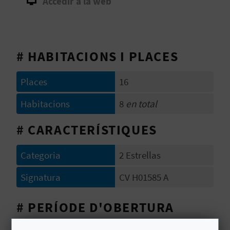
Accedir a la web
O
R
N
# HABITACIONS I PLACES
A
Places
16
Habitacions
8
en total
A
# CARACTERÍSTIQUES
G
E
Categoria
2 Estrellas
N
Signatura
CV H01585 A
D
# PERÍODE D'OBERTURA
A
Obert tot l'any