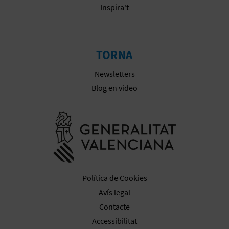
Inspira't
E
S
TORNA
A
Newsletters
R
Blog en video
I
Anar a la we
A
L
Política de Cookies
Avís legal
Contacte
Accessibilitat