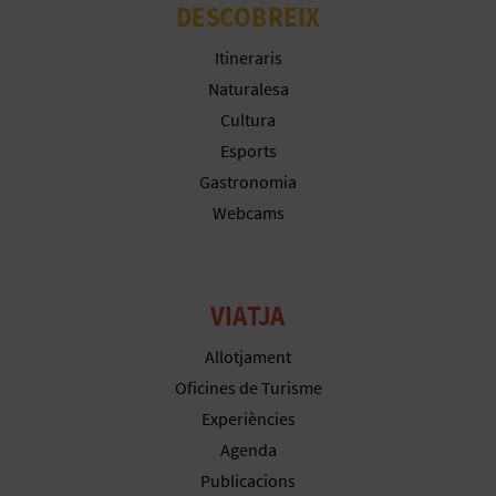
R
DESCOBREIX
E
Itineraris
G
Naturalesa
Cultura
I
Esports
S
Gastronomia
Webcams
T
R
E
VIATJA
E
Allotjament
Oficines de Turisme
M
Experiències
P
Agenda
Publicacions
R