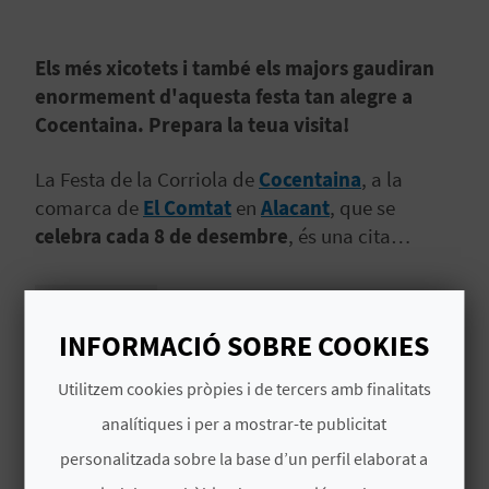
B
Els més xicotets i també els majors gaudiran
L
enormement d'aquesta festa tan alegre a
Cocentaina. Prepara la teua visita!
O
G
La Festa de la Corriola de
Cocentaina
, a la
comarca de
El Comtat
en
Alacant
, que se
E
celebra cada 8 de desembre
, és una cita
N
realment interessant amb les nostres tradicions,
i
un gran pla per a gaudir en família
!
V
Llegir més
INFORMACIÓ SOBRE COOKIES
Í
MÉS INFORMACIÓ
Utilitzem cookies pròpies i de tercers amb finalitats
D
analítiques i per a mostrar-te publicitat
E
Data d'inici
personalitzada sobre la base d’un perfil elaborat a
08/12/2026
O