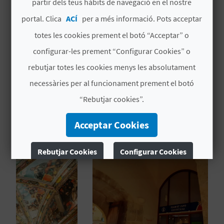
partir dels teus hàbits de navegació en el nostre
Data finalització
portal. Clica
ACÍ
per a més informació. Pots acceptar
08/12/2026
C
totes les cookies prement el botó “Acceptar” o
Tipus d'interès
A
configurar-les prement “Configurar Cookies” o
Interés turístic local
rebutjar totes les cookies menys les absolutament
L
necessàries per al funcionament prement el botó
C
“Rebutjar cookies”.
U
Acceptar Cookies
TAMBÉ ET POT INTERESSAR
L
A
Rebutjar Cookies
Configurar Cookies
L
Més informació
A
T