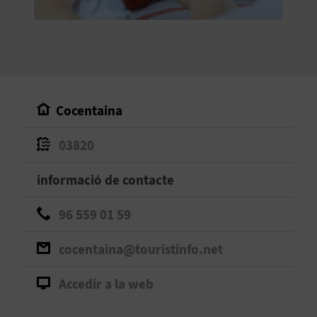
O
R
N
A
Cocentaina
03820
A
G
informació de contacte
E
96 559 01 59
N
cocentaina@touristinfo.net
D
Accedir a la web
A