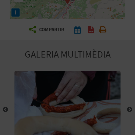
E
i
I
X
COMPARTIR
V
GALERIA MULTIMÈDIA
I
A
T
J
A
T