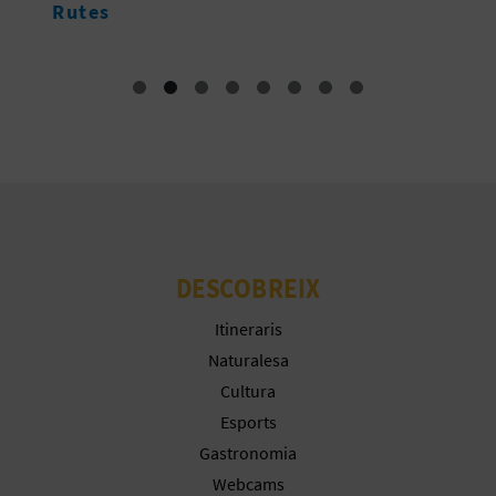
Rutes
E
S
A
R
I
A
DESCOBREIX
L
Itineraris
Naturalesa
Cultura
Esports
Gastronomia
Webcams