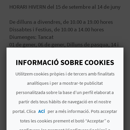
HORARI HIVERN del 15 de setembre al 14 de juny
C
De dilluns a divendres, de 10.00 a 19.00 hores
Dissabtes i Festius, de 10.00 a 14.00 hores
A
Diumenges: Tancat
L
01 de gener, 06 de gener, Dilluns de pasqua, 14 i
15 d'octubre, 01 de novembre, 24, 25 i 31 de
C
desembre. TANCAT
INFORMACIÓ SOBRE COOKIES
U
Utilitzem cookies pròpies i de tercers amb finalitats
L
HORARI ESTIU del 15 de juny al 14 de setembre
analítiques i per a mostrar-te publicitat
A
Dilluns a divendres de 10 a 20h
personalitzada sobre la base d’un perfil elaborat a
Dissabtes de 10.30 a 19.30h
L
partir dels teus hàbits de navegació en el nostre
Festius* de 10 a 14h
A
portal. Clica
ACÍ
per a més informació. Pots acceptar
Diumenges Tancat
totes les cookies prement el botó “Acceptar” o
T
*Festius estiu 2025: 24 de juny, 16 de juliol i 15