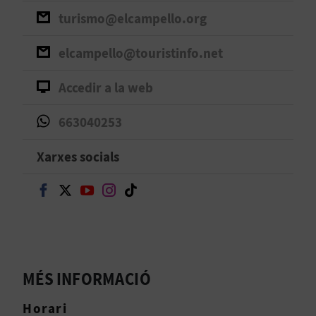
turismo@elcampello.org
B
elcampello@touristinfo.net
L
O
Accedir a la web
G
663040253
E
Xarxes socials
N
Seguir en Facebook
Seguir en Twitter
Seguir en Youtube
Seguir en Instagram
Seguir en TikTok
V
Í
D
MÉS INFORMACIÓ
E
Horari
O