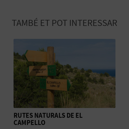
R
E
TAMBÉ ET POT INTERESSAR
G
I
S
T
R
E
E
M
RUTES NATURALS DE EL
C
P
CAMPELLO
N
R