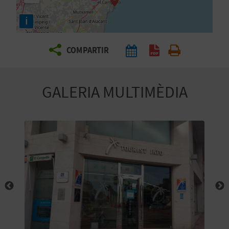
E
i
I
X
COMPARTIR
V
GALERIA MULTIMÈDIA
I
A
T
J
A
T