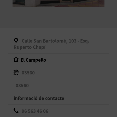
O
R
N
A
Calle San Bartolomé, 103 - Esq.
Ruperto Chapí
A
El Campello
G
03560
E
03560
N
D
informació de contacte
A
96 563 46 06