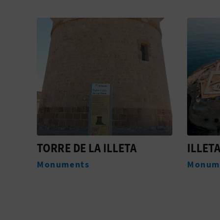
ILLETA DELS BANYETS
L'ILL
Monuments
Platge