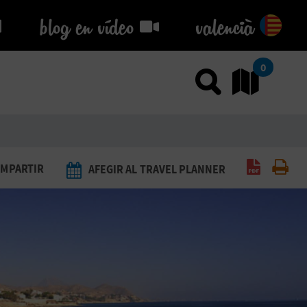
blog en vídeo
blog en vídeo
valencià
0
Usar el
An
Generar 
Imp
MPARTIR
AFEGIR AL TRAVEL PLANNER