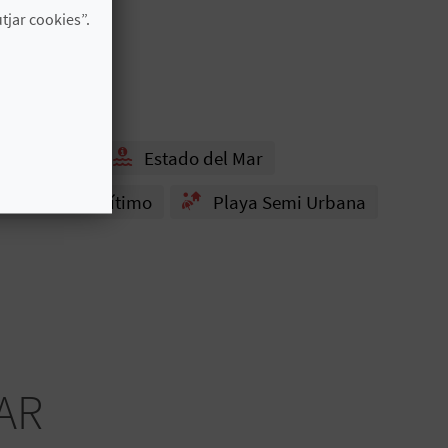
jar cookies”.
FFCC
Estado del Mar
Paseo Marítimo
Playa Semi Urbana
AR