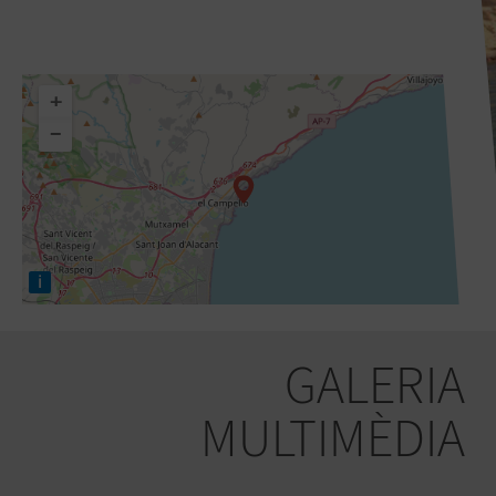
+
−
i
GALERIA
MULTIMÈDIA