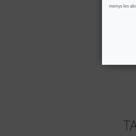
menys les ab
T