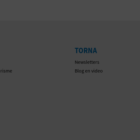
TORNA
Newsletters
urisme
Blog en video