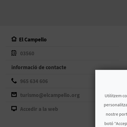
El Campello
03560
informació de contacte
965 634 606
turismo@elcampello.org
Utilitzem co
personalitza
Accedir a la web
nostre port
botó “Accep