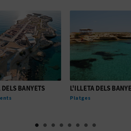
ETA DELS BANYETS
ATLÁNTIDA CLUB DE
BUCEO
s
Nàutica