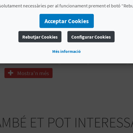
CERTIFICATS DE QUALITAT I MEDI AMBIENT
solutament necessàries per al funcionament prement el botó “Rebut
ISO 14001
ISO 9001
Acceptar Cookies
# SERVEIS
Rebutjar Cookies
Configurar Cookies
Lavapies
Arena Fina
Restaurante
Més informació
Parada Autobús
Cala
Windsurf
Mostra'n més
AMBÉ ET POT INTERESS