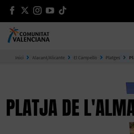
seguir en facebook
seguir en twitter
seguir en instagram
seguir en youtube
seguir en tiktok
Ves a Comunitat Valenciana
Inici
Alacant/Alicante
El Campello
Platges
Pl
PLATJA DE L'ALM