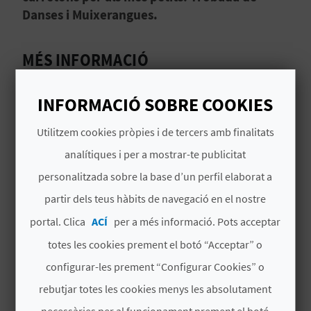
Danses i Muixerangues.
C
MÉS INFORMACIÓ
A
Horari
L
INFORMACIÓ SOBRE COOKIES
ZONA GASTRONÒMICA:
27 de març a partir de les 20.00 h
C
Utilitzem cookies pròpies i de tercers amb finalitats
28 i 29 de març a partir de les 8.00 h
U
analítiques i per a mostrar-te publicitat
ZONA COMERCIAL:
personalitzada sobre la base d’un perfil elaborat a
L
28 i 29 de març a partir de les 10.00 h
partir dels teus hàbits de navegació en el nostre
A
Data d'inici
portal. Clica
ACÍ
per a més informació. Pots acceptar
27/03/2026
L
totes les cookies prement el botó “Acceptar” o
Data finalització
A
configurar-les prement “Configurar Cookies” o
29/03/2026
rebutjar totes les cookies menys les absolutament
T