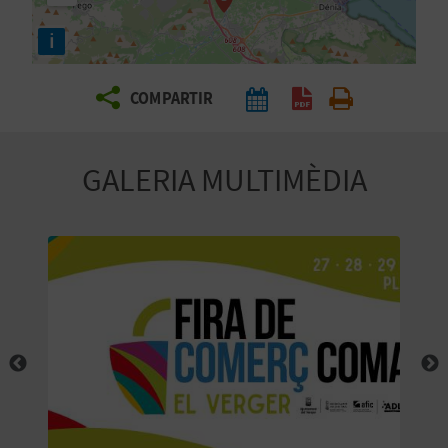
E
i
I
X
COMPARTIR
V
GALERIA MULTIMÈDIA
I
A
T
J
A
T