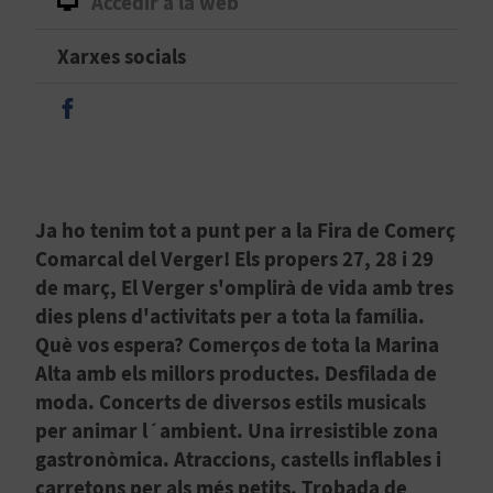
Accedir a la web
B
Xarxes socials
L
Seguir en Facebook
O
G
E
Ja ho tenim tot a punt per a la Fira de Comerç
Comarcal del Verger! Els propers 27, 28 i 29
N
de març, El Verger s'omplirà de vida amb tres
V
dies plens d'activitats per a tota la família.
Què vos espera? Comerços de tota la Marina
Í
Alta amb els millors productes. Desfilada de
D
moda. Concerts de diversos estils musicals
per animar l´ambient. Una irresistible zona
E
gastronòmica. Atraccions, castells inflables i
O
carretons per als més petits. Trobada de