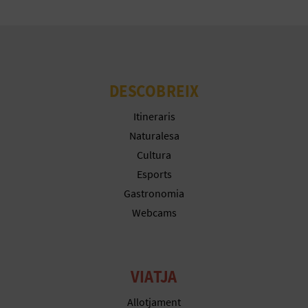
E
S
A
DESCOBREIX
R
Itineraris
I
Naturalesa
Cultura
A
Esports
L
Gastronomia
Webcams
VIATJA
Allotjament