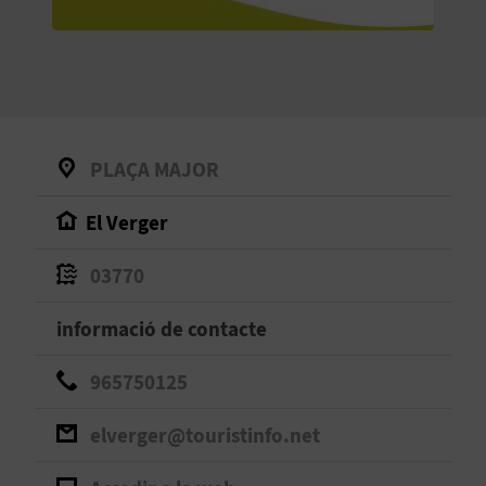
O
R
N
A
PLAÇA MAJOR
El Verger
A
G
03770
E
informació de contacte
N
965750125
D
elverger@touristinfo.net
A