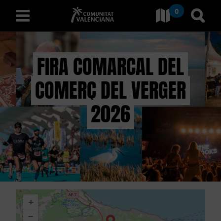
0
Ves a Comunitat Valencian
Anar 
valencià
FIRA COMARCAL DEL
COMERÇ DEL VERGER
D
E
2026
S
C
O
B
+
R
−