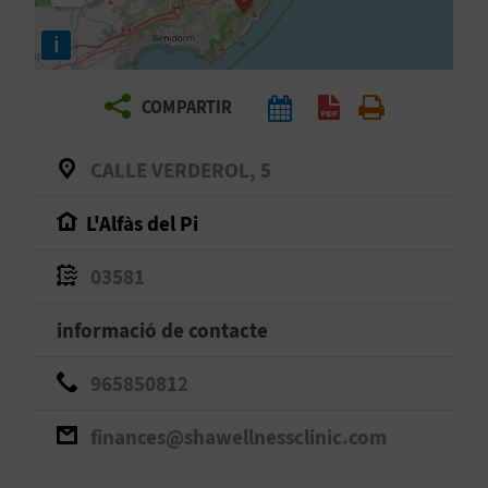
E
i
I
X
COMPARTIR
V
CALLE VERDEROL, 5
I
L'Alfàs del Pi
A
03581
T
informació de contacte
J
965850812
A
finances@shawellnessclinic.com
T