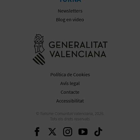
R
Newsletters
E
Blog en video
G
Anar a la we
I
S
T
Política de Cookies
R
Avís legal
E
Contacte
E
Accessibilitat
M
© Turisme Comunitat Valenciana, 2026.
Tots els drets reservats
P
Seguir en Facebook
Seguir en Twitter
Seguir en Inst
Seguir en Y
Seguir 
R