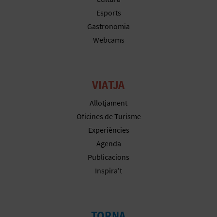
E
Esports
U
Gastronomia
Webcams
A
P
VIATJA
E
Allotjament
T
Oficines de Turisme
J
Experiències
A
Agenda
Publicacions
D
Inspira't
A
TORNA