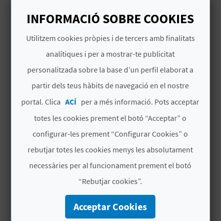
INFORMACIÓ SOBRE COOKIES
B
L
Utilitzem cookies pròpies i de tercers amb finalitats
analítiques i per a mostrar-te publicitat
O
VOUS AIMEREZ PEUT-ÊTRE
personalitzada sobre la base d’un perfil elaborat a
G
AUSSI
partir dels teus hàbits de navegació en el nostre
E
portal. Clica
ACÍ
per a més informació. Pots acceptar
N
totes les cookies prement el botó “Acceptar” o
configurar-les prement “Configurar Cookies” o
V
rebutjar totes les cookies menys les absolutament
Í
necessàries per al funcionament prement el botó
D
“Rebutjar cookies”.
E
Acceptar Cookies
O