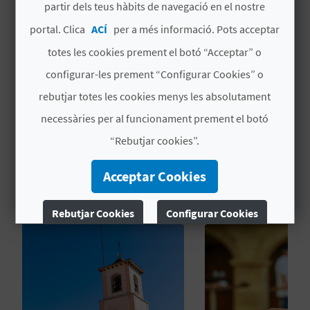
partir dels teus hàbits de navegació en el nostre
portal. Clica
ACÍ
per a més informació. Pots acceptar
PUNT D'INFORMACIÓ
C
totes les cookies prement el botó “Acceptar” o
COL·LABORADOR (PIC)
A
configurar-les prement “Configurar Cookies” o
Parc Natural de Serra Gelada
rebutjar totes les cookies menys les absolutament
L
necessàries per al funcionament prement el botó
C
“Rebutjar cookies”.
U
Acceptar Cookies
TAMBÉ ET POT INTERESSAR
L
A
Rebutjar Cookies
Configurar Cookies
L
Més informació
A
T