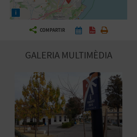
E
i
I
X
COMPARTIR
V
GALERIA MULTIMÈDIA
I
A
T
J
A
T