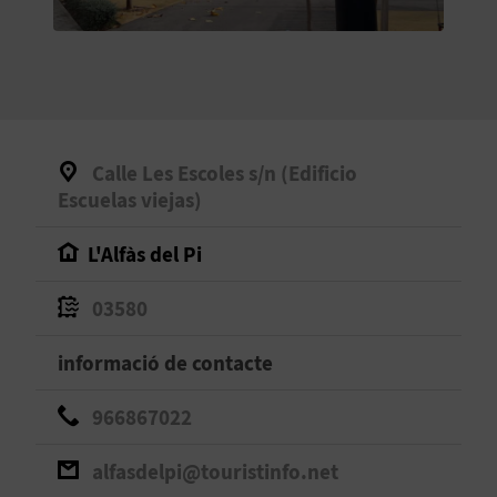
O
R
N
A
Calle Les Escoles s/n (Edificio
Escuelas viejas)
A
L'Alfàs del Pi
G
03580
E
informació de contacte
N
D
966867022
A
alfasdelpi@touristinfo.net