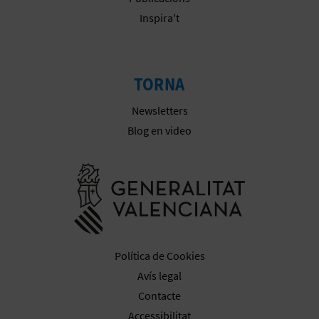
Inspira't
E
S
A
TORNA
R
Newsletters
Blog en video
I
A
Anar a la we
L
Política de Cookies
Avís legal
Contacte
Accessibilitat