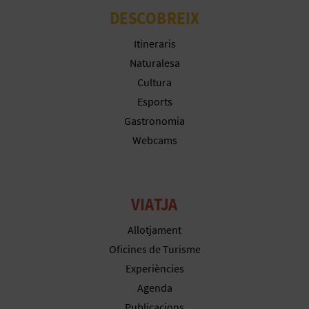
R
DESCOBREIX
E
Itineraris
G
Naturalesa
I
Cultura
Esports
S
Gastronomia
T
Webcams
R
E
VIATJA
E
Allotjament
M
Oficines de Turisme
Experiències
P
Agenda
R
Publicacions