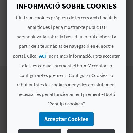
Periodicitat: Setmanal. Tots els dimecres.
INFORMACIÓ SOBRE COOKIES
O
Horari d'obertura de 8:00 a 14:00.
R
Utilitzem cookies pròpies i de tercers amb finalitats
# TIPUS
analítiques i per a mostrar-te publicitat
N
personalitzada sobre la base d’un perfil elaborat a
A
partir dels teus hàbits de navegació en el nostre
Mercats ambulants
portal. Clica
ACÍ
per a més informació. Pots acceptar
A
totes les cookies prement el botó “Acceptar” o
G
configurar-les prement “Configurar Cookies” o
rebutjar totes les cookies menys les absolutament
E
DESCOBREIX
necessàries per al funcionament prement el botó
N
“Rebutjar cookies”.
Itineraris
D
Naturalesa
Acceptar Cookies
Cultura
A
Esports