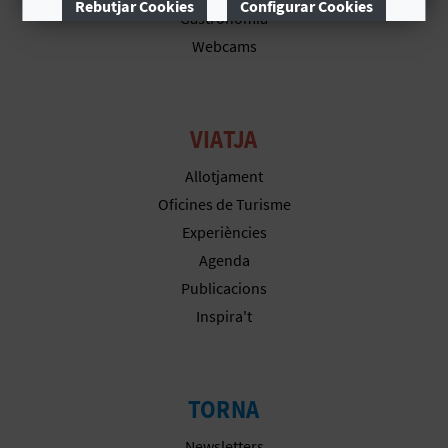
Rebutjar Cookies
Configurar Cookies
Gastronomia
B
Webcams
Més informació
L
O
VIATJA
G
Allotjament
E
Oficines de Turisme
Experiències
N
Agenda
V
Publicacions
Í
Inspira't
D
E
TORNA
O
Newsletters