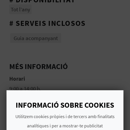
Tot l’any
C
# SERVEIS INCLOSOS
A
Guia acompanyant
L
C
U
MÉS INFORMACIÓ
L
Horari
A
9:00 a 14:00 h.
L
INFORMACIÓ SOBRE COOKIES
Preu
A
50€ per persona
Utilitzem cookies pròpies i de tercers amb finalitats
T
analítiques i per a mostrar-te publicitat