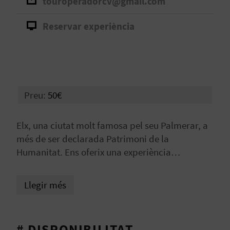
touroperadorcv@gmail.com
B
Reservar experiència
L
O
G
Preu:
50€
E
N
Elx, una ciutat molt famosa pel seu Palmerar, a
més de ser declarada Patrimoni de la
V
Humanitat. Ens oferix una experiència
Í
inigualable entre jardins, monuments històrics i
tradicions que es conserven des de fa segles.
D
Llegir més
E
O
# DISPONIBILITAT