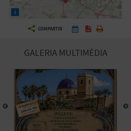
E
i
I
X
COMPARTIR
V
GALERIA MULTIMÈDIA
I
A
T
J
A
T