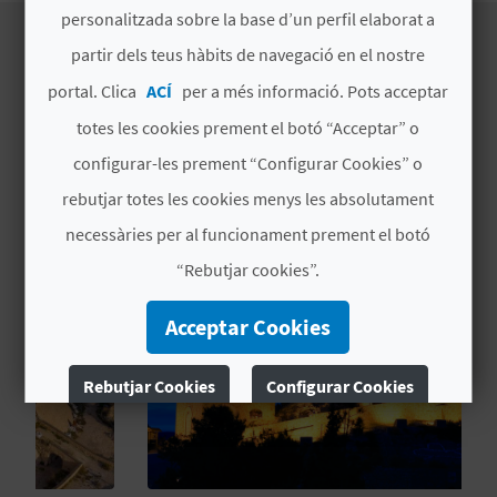
E
personalitzada sobre la base d’un perfil elaborat a
partir dels teus hàbits de navegació en el nostre
U
portal. Clica
ACÍ
per a més informació. Pots acceptar
EXPERIÈNCIES DE
A
totes les cookies prement el botó “Acceptar” o
L'ESTABLIMENT
P
configurar-les prement “Configurar Cookies” o
E
rebutjar totes les cookies menys les absolutament
necessàries per al funcionament prement el botó
T
“Rebutjar cookies”.
J
Acceptar Cookies
A
D
Rebutjar Cookies
Configurar Cookies
A
Més informació