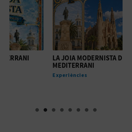
E
S
A
R
LA JOIA MODERNISTA DEL
R
I
MEDITERRANI
U
A
A
Experiències
D
L
E