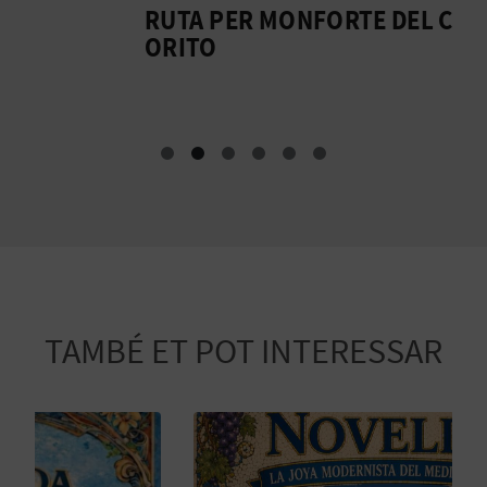
R
RUTA PER MONFORTE DEL CID I
U
ORITO
E
G
I
S
T
R
E
TAMBÉ ET POT INTERESSAR
E
M
P
R