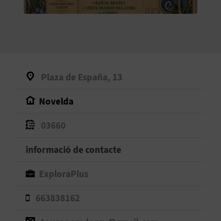
O
R
N
A
Plaza de España, 13
Novelda
A
G
03660
E
informació de contacte
N
ExploraPlus
D
663838162
A