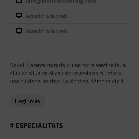
info@marinacaboroig.com
B
Accedir a la web
L
Accedir a la web
O
G
E
Davall l'atenta mirada d'una torre sentinella, el
club se situa en el cap del mateix nom i oferix
N
una cuidada imatge. La xicoteta dàrsena oferix
V
tots els servicis bàsics.
Í
Llegir més
D
E
# ESPECIALITATS
O