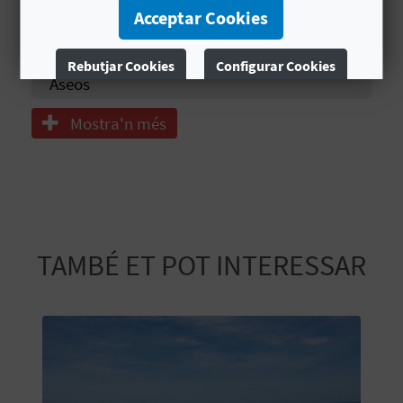
Restaurante
E
Acceptar Cookies
Venta de Embarcaciones
U
Rebutjar Cookies
Configurar Cookies
Aseos
A
Més informació
P
Mostra'n més
E
T
J
TAMBÉ ET POT INTERESSAR
A
D
A