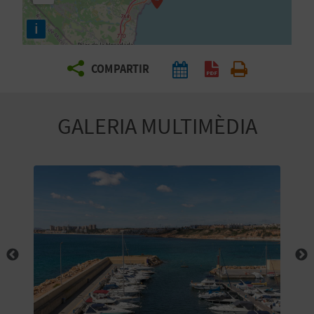
E
i
I
X
COMPARTIR
V
GALERIA MULTIMÈDIA
I
A
T
J
A
T