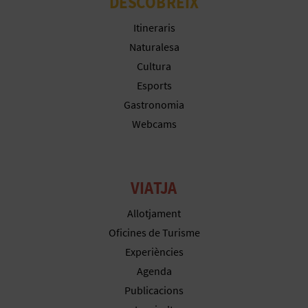
DESCOBREIX
E
Itineraris
Naturalesa
S
Cultura
A
Esports
R
Gastronomia
Webcams
I
A
VIATJA
L
Allotjament
Oficines de Turisme
Experiències
Agenda
Publicacions