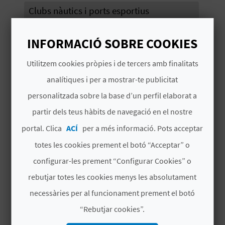
Clubs nàutics i ports esportius
C
INFORMACIÓ SOBRE COOKIES
# SERVEIS
A
Utilitzem cookies pròpies i de tercers amb finalitats
L
Peluqueria
analítiques i per a mostrar-te publicitat
C
Hielo
personalitzada sobre la base d’un perfil elaborat a
U
partir dels teus hàbits de navegació en el nostre
Alquiler de coches
portal. Clica
ACÍ
per a més informació. Pots acceptar
L
Taxis
totes les cookies prement el botó “Acceptar” o
A
Bar
configurar-les prement “Configurar Cookies” o
L
rebutjar totes les cookies menys les absolutament
Talleres
A
necessàries per al funcionament prement el botó
Botiquin
“Rebutjar cookies”.
T