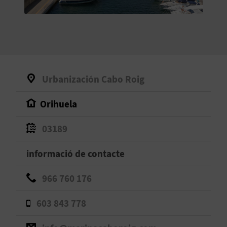
O
R
N
A
Urbanización Cabo Roig
Orihuela
A
G
03189
E
informació de contacte
N
966 760 176
D
603 843 778
A