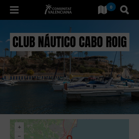
0
Ves a Comunitat Valencian
Anar 
valencià
CLUB NÁUTICO CABO ROIG
D
E
S
C
O
B
+
R
−