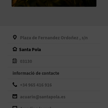
O
R
N
A
Plaza de Fernandez Ordoñez , s/n
Santa Pola
A
G
03130
E
informació de contacte
N
+34 965 416 916
D
acuario@santapola.es
A