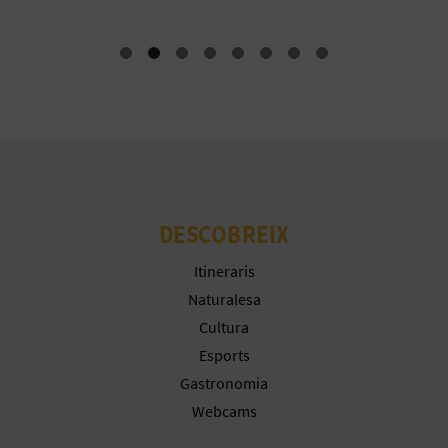
E
U
A
P
E
T
DESCOBREIX
J
Itineraris
A
Naturalesa
Cultura
D
Esports
A
Gastronomia
Webcams