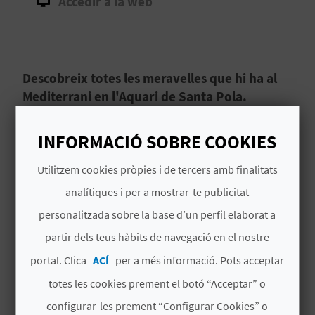
Accedir a la web
B
L
Descobreix totes les meravelles que hi ha al
O
Mediterrani en l'Aquari de Santa Pola.
G
T'encantarà!
E
INFORMACIÓ SOBRE COOKIES
T'agradaria conéixer la fauna que hi ha al
N
Mediterrani? Només has d'anar a
Santa Pola
i
Utilitzem cookies pròpies i de tercers amb finalitats
descobrir el seu aquari. Ahí trobaràs una
gran
analítiques i per a mostrar-te publicitat
V
varietat de les espècies marines que habiten
personalitzada sobre la base d’un perfil elaborat a
en les nostres costes
.
Í
Llegir més
partir dels teus hàbits de navegació en el nostre
D
portal. Clica
ACÍ
per a més informació. Pots acceptar
E
totes les cookies prement el botó “Acceptar” o
configurar-les prement “Configurar Cookies” o
O