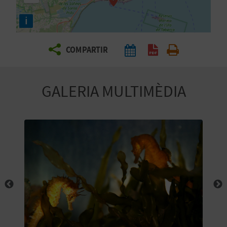
E
i
I
X
COMPARTIR
V
GALERIA MULTIMÈDIA
I
A
T
J
A
T