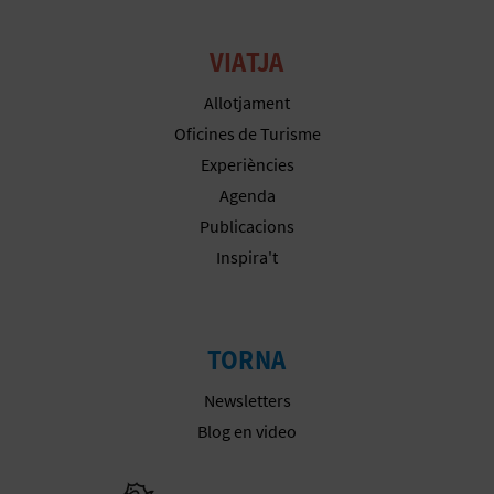
R
E
VIATJA
G
Allotjament
I
Oficines de Turisme
Experiències
S
Agenda
T
Publicacions
Inspira't
R
E
E
TORNA
M
Newsletters
Blog en video
P
R