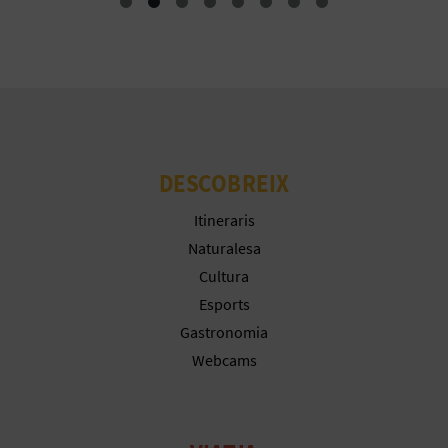
E
U
A
P
E
DESCOBREIX
T
Itineraris
Naturalesa
J
Cultura
A
Esports
Gastronomia
D
Webcams
A