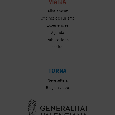
R
VIATJA
E
Allotjament
Oficines de Turisme
G
Experiències
I
Agenda
Publicacions
S
Inspira't
T
R
TORNA
E
Newsletters
E
Blog en video
M
Anar a la we
P
R