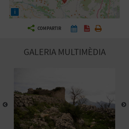
E
i
I
X
COMPARTIR
V
GALERIA MULTIMÈDIA
I
A
T
J
A
T