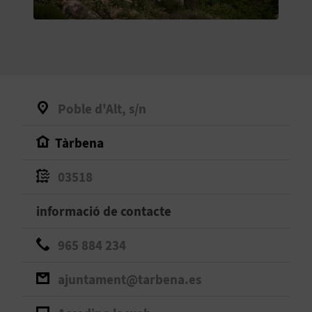
O
R
N
A
Poble d'Alt, s/n
Tàrbena
A
G
03518
E
informació de contacte
N
965 884 234
D
ajuntament@tarbena.es
A