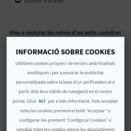
Accedir a la web
B
L
Vine a recórrer les ruïnes d'un antic castell en
O
un paisatge preciós.
G
INFORMACIÓ SOBRE COOKIES
El Castillo de Tàrbena, Castell de
Tàrbena
, a
E
Alacant
, també conegut com a Castell dels
Utilitzem cookies pròpies i de tercers amb finalitats
N
Moros o Casetes dels Moros, és una fortalesa
analítiques i per a mostrar-te publicitat
molt antiga,
una alcassaba mudèjar del segle
V
personalitzada sobre la base d’un perfil elaborat a
X
. Hui dia pots visitar les seues restes i tractar
Llegir més
partir dels teus hàbits de navegació en el nostre
d'endevinar les seues diferents estades
en una
Í
excursió a peu, amb poca dificultat
, des del
portal. Clica
ACÍ
per a més informació. Pots acceptar
D
nucli urbà.
totes les cookies prement el botó “Acceptar” o
E
configurar-les prement “Configurar Cookies” o
O
rebutjar totes les cookies menys les absolutament