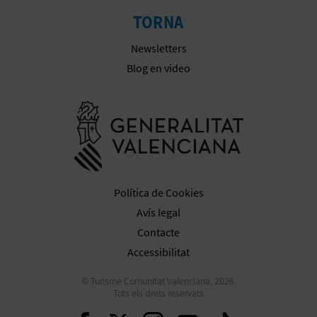
TORNA
E
Newsletters
S
Blog en video
A
R
Anar a la we
I
A
L
Política de Cookies
Avís legal
Contacte
Accessibilitat
© Turisme Comunitat Valenciana, 2026.
Tots els drets reservats