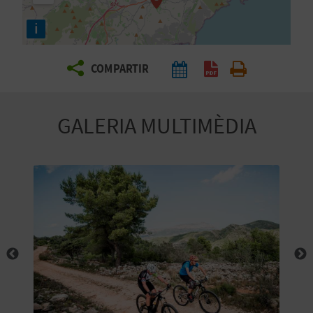
E
i
I
X
COMPARTIR
V
GALERIA MULTIMÈDIA
I
A
T
J
A
T