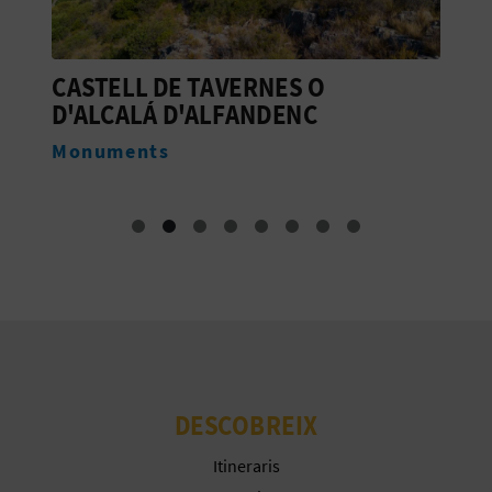
E
U
CASTELL DE TAVERNES O
C
A
D'ALCALÁ D'ALFANDENC
is
M
P
Monuments
E
T
J
A
D
A
DESCOBREIX
Itineraris