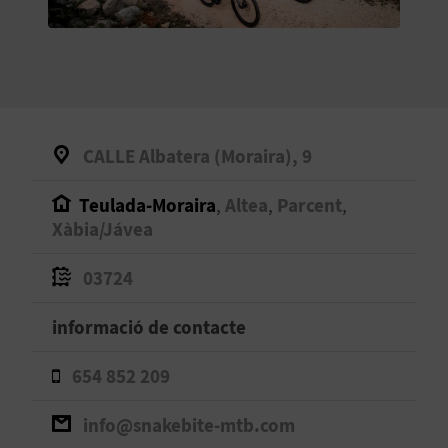
O
R
N
A
CALLE Albatera (Moraira), 9
Teulada-Moraira
,
Altea
,
Parcent
,
A
Xàbia/Jávea
G
03724
E
informació de contacte
N
D
654 852 209
A
info@snakebite-mtb.com