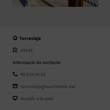
O
R
N
A
Torrevieja
03138
A
G
informació de contacte
E
96 570 34 33
N
torrevieja@touristinfo.net
D
Accedir a la web
A