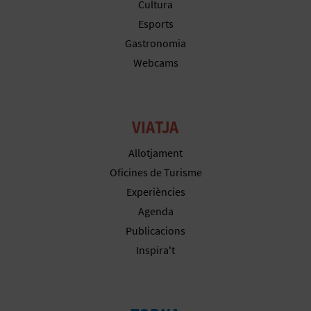
Cultura
E
Esports
Gastronomia
S
Webcams
A
R
VIATJA
I
Allotjament
A
Oficines de Turisme
L
Experiències
Agenda
Publicacions
Inspira't