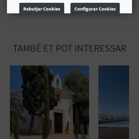
E
Rebutjar Cookies
Configurar Cookies
U
Més informació
A
P
TAMBÉ ET POT INTERESSAR
E
T
J
A
D
A