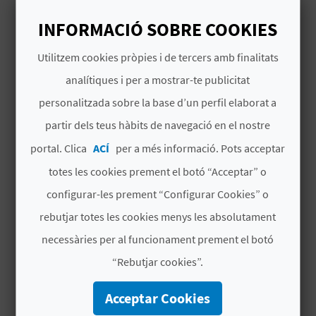
INFORMACIÓ SOBRE COOKIES
Chiringuito
C
Utilitzem cookies pròpies i de tercers amb finalitats
Lavapies
A
analítiques i per a mostrar-te publicitat
Servicios WC
L
personalitzada sobre la base d’un perfil elaborat a
partir dels teus hàbits de navegació en el nostre
Pasarelas
C
portal. Clica
ACÍ
per a més informació. Pots acceptar
U
Socorristes
totes les cookies prement el botó “Acceptar” o
L
Accesible
configurar-les prement “Configurar Cookies” o
A
rebutjar totes les cookies menys les absolutament
Cala
necessàries per al funcionament prement el botó
L
Bandera Azul
“Rebutjar cookies”.
A
Facil Acceso
Acceptar Cookies
T
Parking