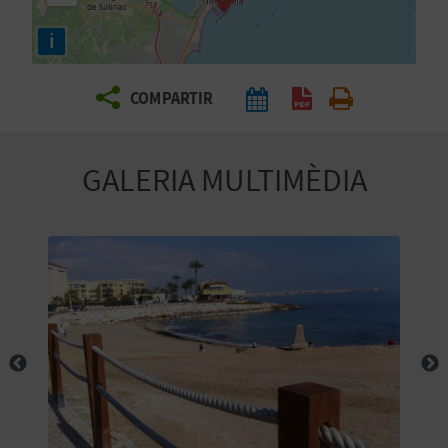
E
i
I
X
COMPARTIR
V
GALERIA MULTIMÈDIA
I
A
T
J
A
T