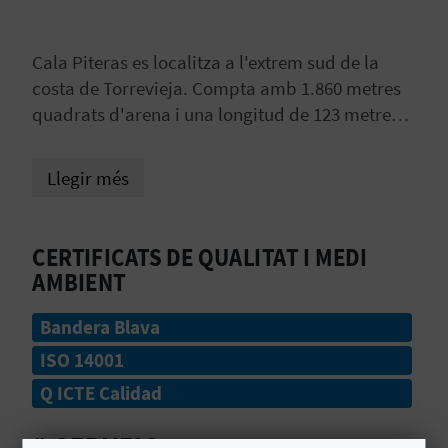
B
Cala Piteras es localitza a l'extrem sud de la
L
costa de Torrevieja. Compta amb 1.860 metres
quadrats d'arena i una longitud de 123 metres.
O
Entre altres serveis, aquesta platja compta amb
G
destacament de la Creu Roja, lavabos adaptats
Llegir més
per a discapacitats, dos rentapeus, rampa
E
d'accés adaptada, punt net, papereres de
N
reciclatge, reserva d'aparcament per a
CERTIFICATS DE QUALITAT I MEDI
ambulància i minusvàlids, tres quiosquets i una
V
AMBIENT
zona de bany abalisada.
Í
Bandera Blava
D
ISO 14001
Q ICTE Calidad
E
O
# SERVEIS