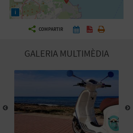
E
i
I
X
COMPARTIR
V
GALERIA MULTIMÈDIA
I
A
T
J
A
T