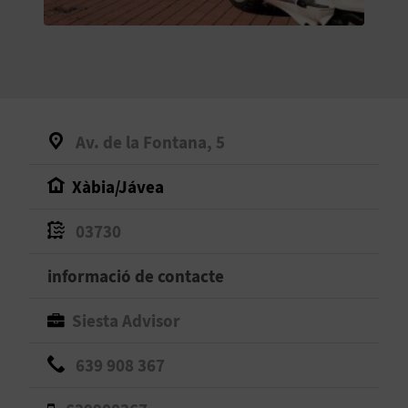
O
R
N
A
Av. de la Fontana, 5
Xàbia/Jávea
A
G
03730
E
informació de contacte
N
Siesta Advisor
D
639 908 367
A