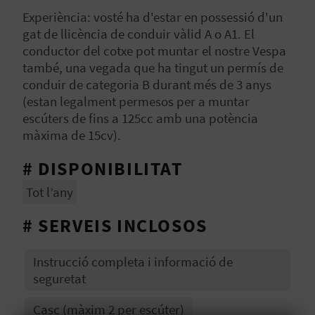
flota de Vespas blanques com la neu, amb bells
Experiència: vosté ha d'estar en possessió d'un
seients de cuir italià i brillants controls cromats,
gat de llicència de conduir vàlid A o A1. El
permeten la combinació perfecta d'estil i
C
conductor del cotxe pot muntar el nostre Vespa
comoditat. Pioner en Vespa Tours en la Costa
també, una vegada que ha tingut un permís de
A
Blanca, Siesta Advisor promet acostar-te a la
conduir de categoria B durant més de 3 anys
naturalesa amb l'ajuda d'aquesta elegant moto
L
(estan legalment permesos per a muntar
icònica. Des de recórrer l'espectacular costa i
escúters de fins a 125cc amb una potència
C
visitar els seus tresors amagats, fins a explorar
màxima de 15cv).
les meravelles muntanyenques i rurals de la
U
Costa Blanca, Hola Vespa ho té tot cobert!
# DISPONIBILITAT
L
Tot l’any
A
# SERVEIS INCLOSOS
L
Instrucció completa i informació de
A
seguretat
T
Casc (màxim 2 per escúter)