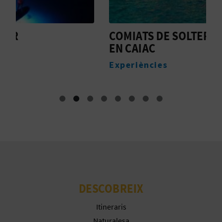
COMIATS DE SOLTER ÚNIQUES
P
EN CAIAC
E
Experiències
DESCOBREIX
Itineraris
Naturalesa