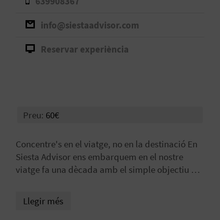
639908367
B
info@siestaadvisor.com
L
Reservar experiència
O
G
E
Preu:
60€
N
V
Concentre's en el viatge, no en la destinació En
Í
Siesta Advisor ens embarquem en el nostre
viatge fa una dècada amb el simple objectiu de
D
descobrir els tresors amagats que ens envolten i
no hi ha hagut millor moment per a unir-se a
E
Llegir més
nosaltres en la nostra aventura! La nostra nova
O