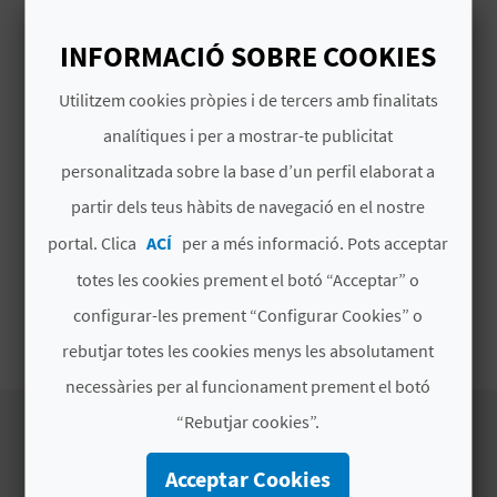
E
Assistència en carretera 24h
INFORMACIÓ SOBRE COOKIES
U
Segur de risc complet amb excés
Utilitzem cookies pròpies i de tercers amb finalitats
A
VESPA Primavera ABS 125cc (2019)
analítiques i per a mostrar-te publicitat
P
personalitzada sobre la base d’un perfil elaborat a
E
partir dels teus hàbits de navegació en el nostre
T
MÉS INFORMACIÓ
portal. Clica
ACÍ
per a més informació. Pots acceptar
totes les cookies prement el botó “Acceptar” o
J
Horari
configurar-les prement “Configurar Cookies” o
A
Flexible
rebutjar totes les cookies menys les absolutament
D
necessàries per al funcionament prement el botó
A
“Rebutjar cookies”.
Acceptar Cookies
EXPERIÈNCIES DE