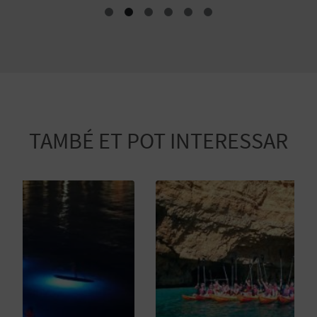
E
S
A
R
TAMBÉ ET POT INTERESSAR
I
A
L