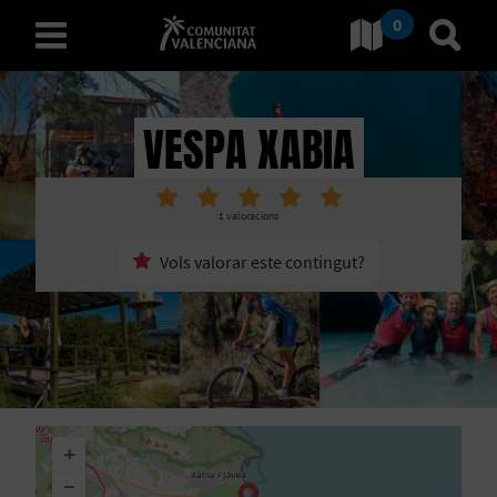
0
Ves a Comunitat Valencian
Anar 
valencià
VESPA XABIA
D
1
valoracions
E
Vols valorar este contingut?
S
C
O
B
+
R
−