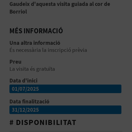
Gaudeix d'aquesta visita guiada al cor de
O
Borriol
R
N
MÉS INFORMACIÓ
A
Una altra informació
És necessària la inscripció prèvia
Preu
A
La visita és gratuïta
G
Data d'inici
E
01/07/2025
N
Data finalització
31/12/2025
D
# DISPONIBILITAT
A