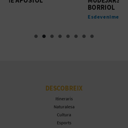
E
BORRIOL
M
U
Esdeveniments
A
P
E
T
J
A
DESCOBREIX
D
Itineraris
Naturalesa
A
Cultura
Esports