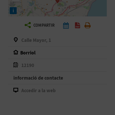
E
i
I
X
COMPARTIR
V
Calle Mayor, 1
I
Borriol
A
12190
T
informació de contacte
J
Accedir a la web
A
T