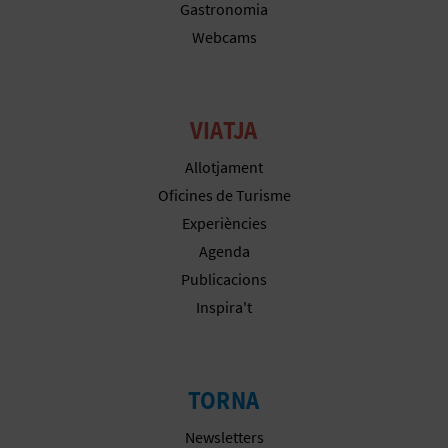
R
Gastronomia
Webcams
E
G
I
VIATJA
S
Allotjament
Oficines de Turisme
T
Experiències
R
Agenda
E
Publicacions
Inspira't
E
M
TORNA
P
Newsletters
R