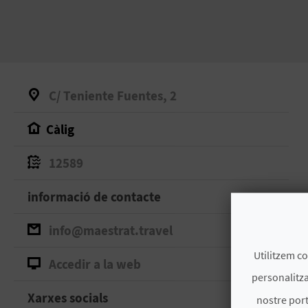
C/ Teniente Fuentes, 2
Càlig
12589
informació de contacte
info@maestrat.travel
Utilitzem co
Accedir a la web
personalitza
Xarxes socials
nostre port