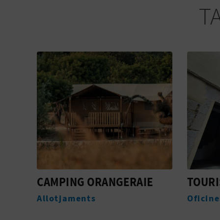
T
CAMPING ORANGERAIE
TOURI
Allotjaments
Oficin