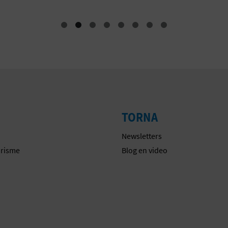
TORNA
Newsletters
urisme
Blog en video