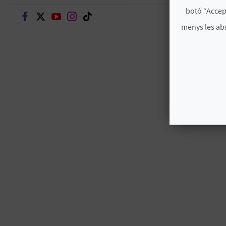
botó “Accep
Seguir en Facebook
Seguir en Twitter
Seguir en Youtube
Seguir en Instagram
Seguir en TikTok
menys les ab