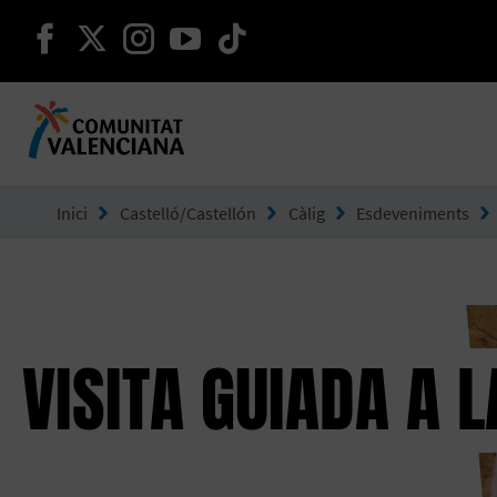
seguir en facebook
seguir en twitter
seguir en instagram
seguir en youtube
seguir en tiktok
Ves a Comunitat Valenciana
Inici
Castelló/Castellón
Càlig
Esdeveniments
VISITA GUIADA A 