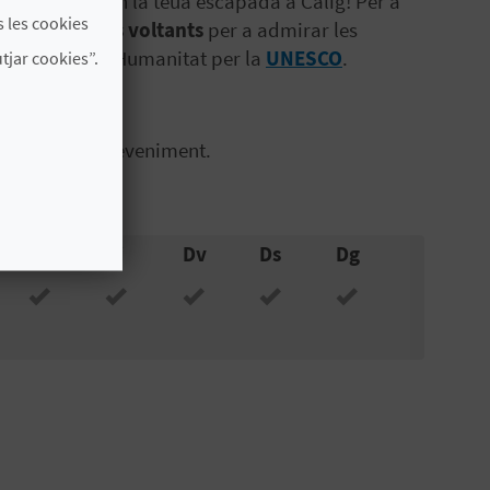
t a incloure en la teua escapada a Càlig! Per a
 les cookies
nar pels seus voltants
per a admirar les
trimoni de la Humanitat per la
UNESCO
.
jar cookies”.
icial de l'esdeveniment.
Dc
Dj
Dv
Ds
Dg