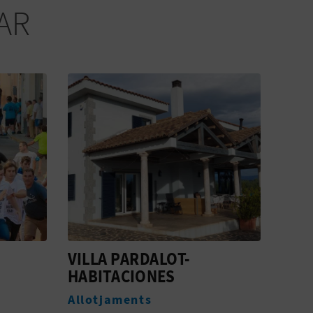
AR
VILLA PARDALOT-
MOLÍ
HABITACIONES
Mus
Allotjaments