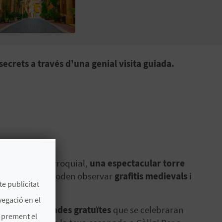
ecrets a través d'una genial visita guiada.
ua església parroquial,
una espectacular torre
ual encara es poden observar
grafitis medievals
i
te publicitat
vegació en el
es visites guiades gratuïtes
que se celebraran
s prement el