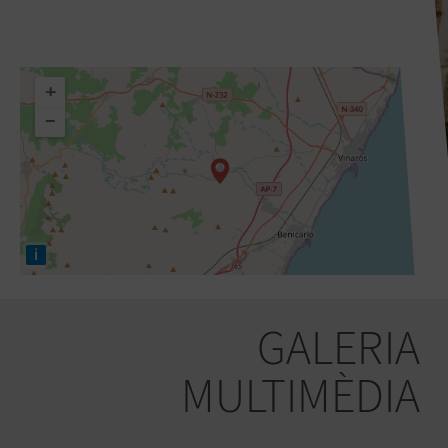
+
−
i
GALERIA
MULTIMÈDIA