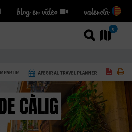
blog en vídeo
blog en vídeo
valencià
0
Usar el
An
Generar 
Imp
MPARTIR
AFEGIR AL TRAVEL PLANNER
DE CÀLIG