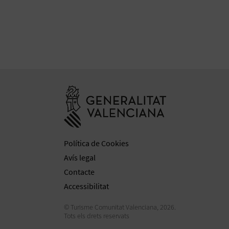
Anar a la web 
Política de Cookies
Avís legal
Contacte
Accessibilitat
© Turisme Comunitat Valenciana, 2026.
Tots els drets reservats