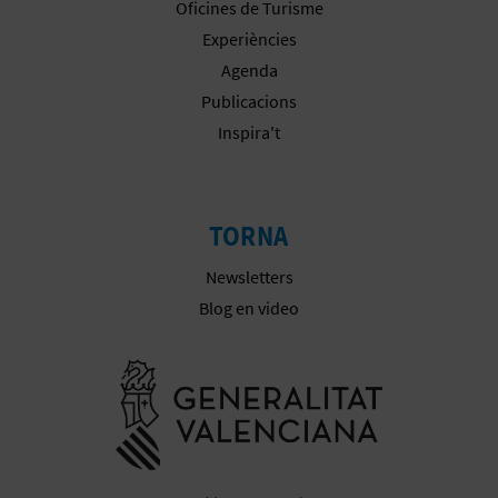
Oficines de Turisme
E
Experiències
U
Agenda
Publicacions
A
Inspira't
P
E
TORNA
T
Newsletters
J
Blog en video
A
D
Anar a la we
A