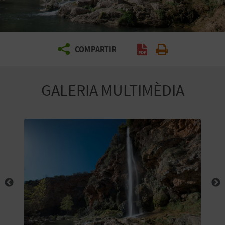
E
I
X
COMPARTIR
V
GALERIA MULTIMÈDIA
I
A
T
J
A
T