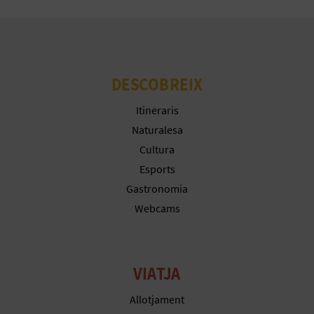
C
A
DESCOBREIX
L
Itineraris
C
Naturalesa
Cultura
U
Esports
L
Gastronomia
Webcams
A
L
A
VIATJA
T
Allotjament