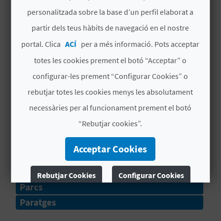
Llegendes, naturalesa i un lloc increïble on
personalitzada sobre la base d’un perfil elaborat a
B
desconnectar. Benvinguts al Salto de la Novia
partir dels teus hàbits de navegació en el nostre
de Navajas!
L
portal. Clica
ACÍ
per a més informació. Pots acceptar
Navajas
és una destinació amb molt d'encant,
O
totes les cookies prement el botó “Acceptar” o
envoltada de naturalesa i amb una història i
configurar-les prement “Configurar Cookies” o
G
una cultura més vives que mai. Aquest municipi
rebutjar totes les cookies menys les absolutament
de l'
interior de Castelló
amaga una llegenda
E
en un entorn natural privilegiat.
necessàries per al funcionament prement el botó
Llegir més
N
“Rebutjar cookies”.
V
Acceptar Cookies
MÉS INFORMACIÓ
Í
TIPUS
Rebutjar Cookies
Configurar Cookies
D
Parcs
E
Més informació
Paratges
O