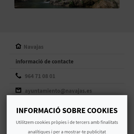
O
R
N
A
Navajas
informació de contacte
A
G
964 71 08 01
E
ayuntamiento@navajas.es
N
Accedir a la web
INFORMACIÓ SOBRE COOKIES
D
Utilitzem cookies pròpies i de tercers amb finalitats
A
analítiques i per a mostrar-te publicitat