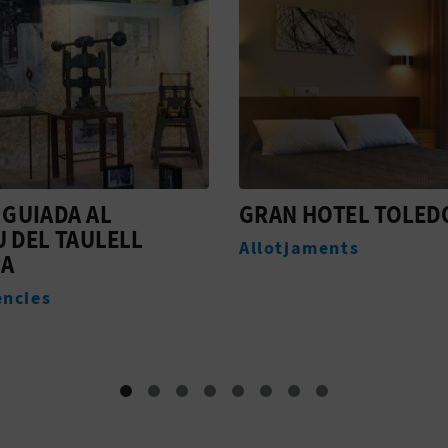
HOTEL TOLEDO
MUSEU DEL TAULEL
D'ONDA MANOLO
aments
SAFONT
Museus