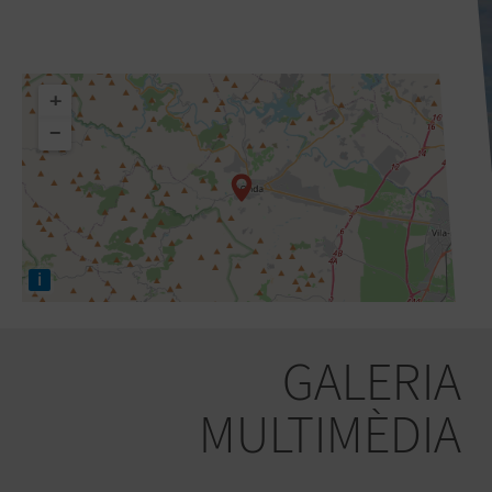
+
−
i
GALERIA
MULTIMÈDIA