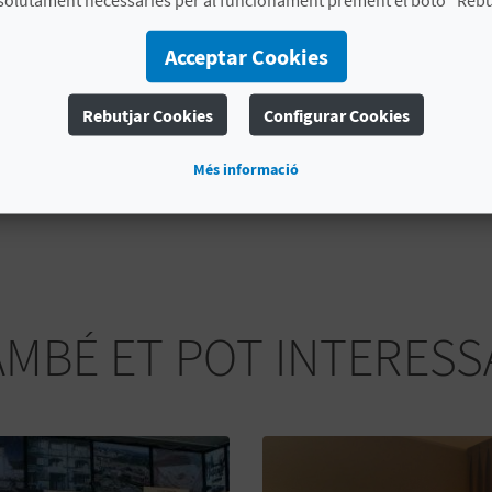
Font de la Força
i, hui dia, eixa séquia continua porta
Acceptar Cookies
A partir de l'any 2010 es va restaurar una gran part de
noves peces. Hui dia podem
visitar l'edifici
, gaudir d'
Rebutjar Cookies
Configurar Cookies
segles amb tot luxe de detalls. A més, el
Molí de la Rei
Paleontologia i Mineralogia
. No ho penses més i visit
Més informació
sempre és un bon moment per a aprendre sobre els anti
AMBÉ ET POT INTERESS