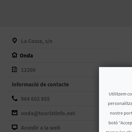
La Cossa, s/n
Onda
12200
informació de contacte
Utilitzem co
964 602 855
personalitza
onda@touristinfo.net
nostre port
botó “Accep
Accedir a la web
menys les ab