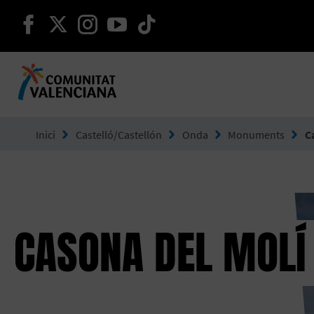
seguir en facebook
seguir en twitter
seguir en instagram
seguir en youtube
seguir en tiktok
Ves a Comunitat Valenciana
Inici
Castelló/Castellón
Onda
Monuments
C
CASONA DEL MOLÍ 