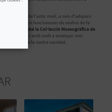
nt aigua.
 la maquinària de l'antic molí, a més d'adquirir
ell i conéixer com funcionaven els molins de fa
xa alberga també la Col·lecció Museogràfica de
a aquest casalici amb molt a ensenyar-nos:
cs costums de la nostra societat.
AR