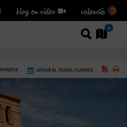
blog en vídeo
blog en vídeo
valencià
0
Usar el
An
Generar 
Imp
MPARTIR
AFEGIR AL TRAVEL PLANNER