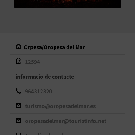
O
R
N
A
Orpesa/Oropesa del Mar
12594
A
G
informació de contacte
E
964312320
N
turismo@oropesadelmar.es
D
oropesadelmar@touristinfo.net
A