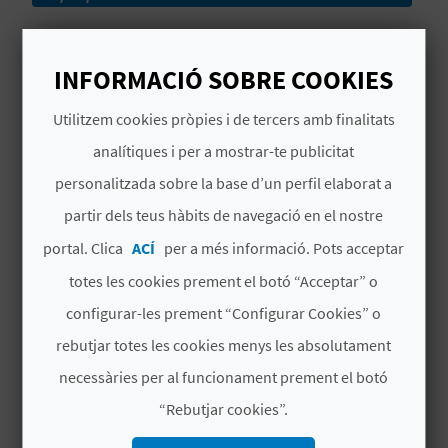
La nit de Sant Joan se celebra el 23 de juny a les
platges d'
Orpesa
, una festivitat d'origen
C
INFORMACIÓ SOBRE COOKIES
ancestral
vinculada a l'arribada del solstici
A
d'estiu
. La jornada combina els tradicionals
Utilitzem cookies pròpies i de tercers amb finalitats
actes religiosos de la localitat amb el
gran
L
Llegir més
analítiques i per a mostrar-te publicitat
protagonisme de la pólvora i la cultura
C
personalitzada sobre la base d’un perfil elaborat a
pirotècnica
de la zona. Veïns i visitants es
# DISPONIBILITAT
partir dels teus hàbits de navegació en el nostre
reunixen en el litoral per a encendre les
U
tradicionals
fogueres en l'arena, sopar a la
portal. Clica
ACÍ
per a més informació. Pots acceptar
Dat
Dat
D
D
D
D
D
D
D
L
fresca
i gaudir del disparament de castells de
totes les cookies prement el botó “Acceptar” o
a
a fi
l
t
c
j
v
s
g
focs artificials que il·luminen per complet la
A
d’in
configurar-les prement “Configurar Cookies” o
costa a mitjanit. No te la perdes!
ici
L
rebutjar totes les cookies menys les absolutament
Tue
Tue
necessàries per al funcionament prement el botó
A
Jun
Jun
“Rebutjar cookies”.
23
23
T
00:00
00:00