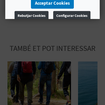
:00
:00
Acceptar Cookies
E
CEST
CEST
2026
2026
U
Rebutjar Cookies
Configurar Cookies
A
Més informació
P
E
TAMBÉ ET POT INTERESSAR
T
J
A
D
A