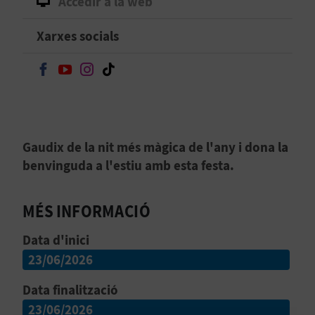
Accedir a la web
B
Xarxes socials
L
Seguir en Facebook
Seguir en Youtube
Seguir en Instagram
Seguir en TikTok
O
G
E
Gaudix de la nit més màgica de l'any i dona la
benvinguda a l'estiu amb esta festa.
N
V
MÉS INFORMACIÓ
Í
Data d'inici
D
23/06/2026
E
Data finalització
O
23/06/2026