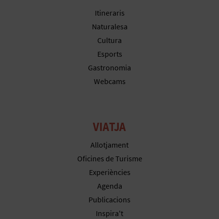
Itineraris
E
Naturalesa
S
Cultura
Esports
A
Gastronomia
R
Webcams
I
A
VIATJA
L
Allotjament
Oficines de Turisme
Experiències
Agenda
Publicacions
Inspira't