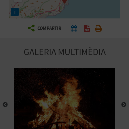
E
i
I
X
COMPARTIR
V
GALERIA MULTIMÈDIA
I
A
T
J
A
T