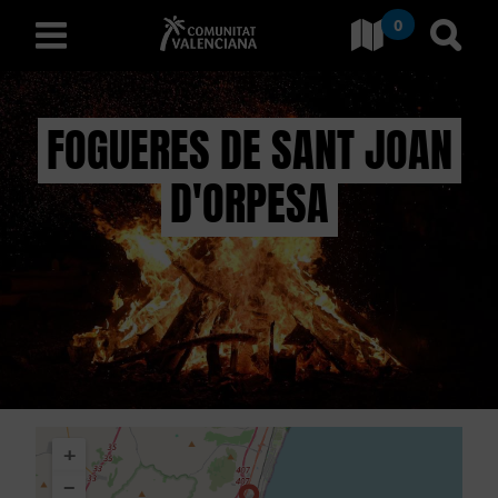
0
Ves a Comunitat Valencian
Anar 
valencià
FOGUERES DE SANT JOAN
D'ORPESA
D
E
S
C
O
B
+
R
−