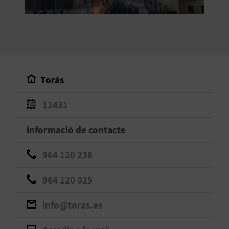
O
R
N
A
Torás
12431
A
G
informació de contacte
E
964 120 238
N
964 120 025
D
info@toras.es
A