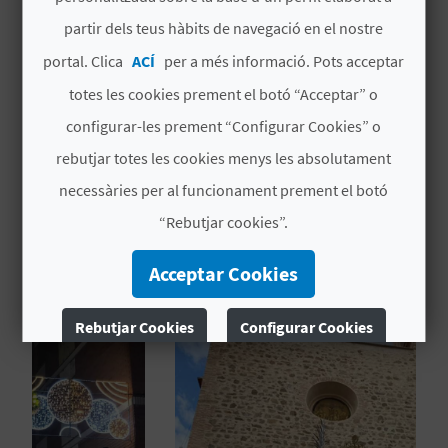
16/01/2027
partir dels teus hàbits de navegació en el nostre
Data finalització
portal. Clica
ACÍ
per a més informació. Pots acceptar
C
17/01/2027
totes les cookies prement el botó “Acceptar” o
A
Tipus d'interès
configurar-les prement “Configurar Cookies” o
L
Interés turístic local
rebutjar totes les cookies menys les absolutament
C
necessàries per al funcionament prement el botó
U
“Rebutjar cookies”.
L
TAMBÉ ET POT INTERESSAR
Acceptar Cookies
A
Rebutjar Cookies
Configurar Cookies
L
Més informació
A
T