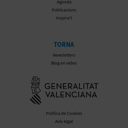
Agenda
E
Publicacions
Inspira't
S
A
TORNA
R
I
Newsletters
Blog en video
A
L
Anar a la we
Política de Cookies
Avís legal