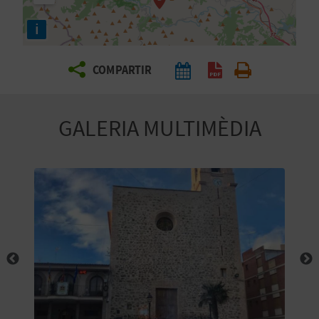
E
i
I
X
COMPARTIR
V
GALERIA MULTIMÈDIA
I
A
T
J
A
T