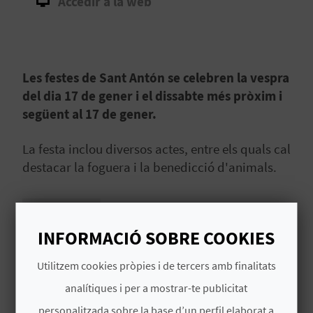
Accedir a la web
B
L
Les festes de Sant Antón se celebren la vespra
O
del dia 17 de gener i el dissabte més pròxim i
G
següent al 17 de gener.
E
La festa inclou diversos actes, entre els quals cal
N
destacar la foguera i la benedicció d'animals.
V
Llegir més
Í
INFORMACIÓ SOBRE COOKIES
D
MÉS INFORMACIÓ
Utilitzem cookies pròpies i de tercers amb finalitats
E
analítiques i per a mostrar-te publicitat
Data d'inici
O
personalitzada sobre la base d’un perfil elaborat a