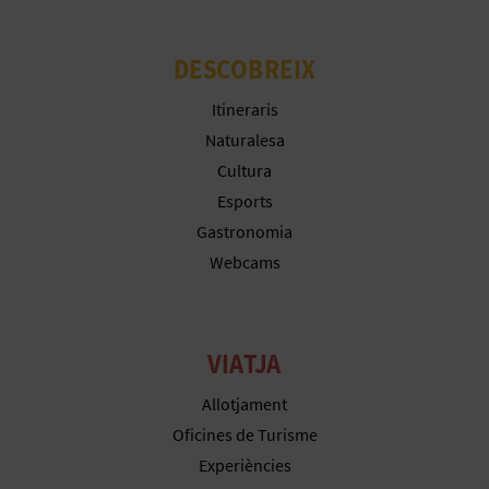
R
E
DESCOBREIX
G
Itineraris
I
Naturalesa
Cultura
S
Esports
T
Gastronomia
R
Webcams
E
E
VIATJA
M
Allotjament
Oficines de Turisme
P
Experiències
R