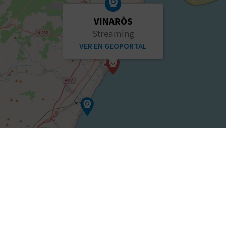
VINARÒS
Streaming
VER EN GEOPORTAL