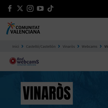
seguir en facebook
seguir en twitter
seguir en instagram
seguir en youtube
seguir en tiktok
Ves a Comunitat Valenciana
Inici
Castelló/Castellón
Vinaròs
Webcams
V
VINARÒS