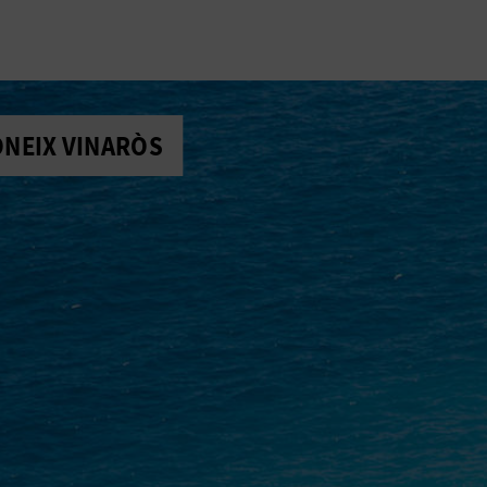
ONEIX VINARÒS