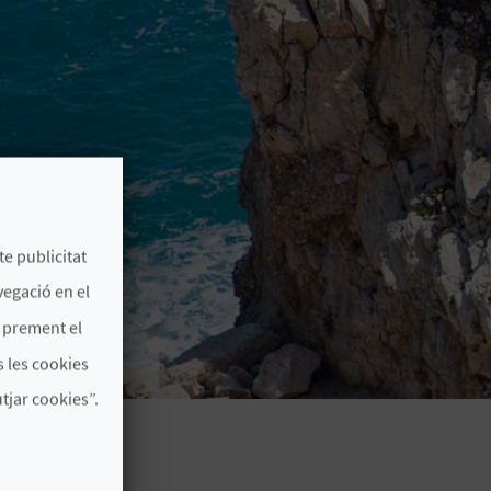
te publicitat
vegació en el
s prement el
 les cookies
jar cookies”.