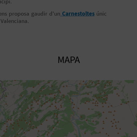
icipi.
s ens proposa gaudir d'un
Carnestoltes
únic
 Valenciana.
MAPA