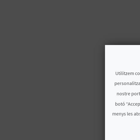
Utilitzem co
personalitza
nostre port
botó “Accep
menys les ab