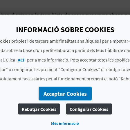
 han d'estar en la teua llista de coses que veure abans q
m que ho comproves en persona en una visita a aquest m
INFORMACIÓ SOBRE COOKIES
rals avantguardistes
i la naturalesa que envolta a ambdó
okies pròpies i de tercers amb finalitats analítiques i per a mostrar-
da sobre la base d’un perfil elaborat a partir dels teus hàbits de na
al. Clica
ACÍ
per a més informació. Pots acceptar totes les cookie
els murs i façanes de la localitat de grans obres pictòr
tar” o configurar-les prement “Configurar Cookies” o rebutjar totes
seu en continu creixement i canvi, que explora diferents tè
solutament necessàries per al funcionament prement el botó “Rebut
icipants a realitzar les seues obres
entre els dies 2 i 5 
volupament o el resultat final en una visita a aquesta l
Acceptar Cookies
onverteix en tota una experiència artística i cultural, amb
!
Rebutjar Cookies
Configurar Cookies
ntadora, en la qual també descobrisques el paisatge qu
Més informació
podràs acostar a les ruïnes del Castell de Fanzara
. I n